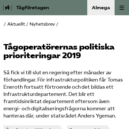
Tågföretagen
Almega
/
Aktuellt
/
Nyhetsbrev
/
Aktuellt
Reformagenda för järnvägen
Tågoperatörernas politiska
prioriteringar 2019
Våra frågor
Så fick vi till slut en regering efter månader av
Aktiviteter
förhandlingar. För infrastrukturpolitiken får Tomas
Eneroth fortsatt förtroende och det bildas ett
Om oss
Infrastrukturdepartement. Det blir ett
framtidsinriktat departement eftersom även
Kontakt
energi- och digitaliseringsfrågorna kommer att
hanteras där, under statsrådet Anders Ygeman.
Mina sidor (almega.se)