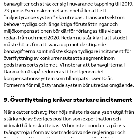
banavgifter och sträcker sig i nuvarande tappning till 2019.
73-punksöverenskommelsen innehåller att ett
”miljöstyrande system” ska utredas. Transportsektorn
behöver tydliga och långsiktiga förutsättningar och
miljökompensationen bör därför förlängas tills vidare
redan från och med 2020. Redan nu står klart att stödet
måste höjas för att svara upp mot de stigande
banavgifterna samt måste skapa tydligare incitament för
överflyttning av konkurrensutsatta segment inom
godstransportsystemet. Vi noterar att banavgifterna i
Danmark närapå reduceras till noll genom det
kompensationssystem som tillämpats i över 10 år.
Formerna för miljöstyrande system bör utredas omgående.
9. Överflyttning kräver starkare incitament
När skatter och avgifter höjs måste riskanalysen utgå från
stärkande av Sveriges position som exportnation och
vidmakthållen skattebas. Vi bör inte i onödan ta på oss
tvångströja i form av kostnadsdrivande regleringar och