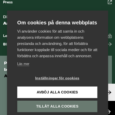
Press
Digital kunskapsbank för arbetsgivare
Om cookies på denna webbplats
Arbetsgivarguiden
Vi använder cookies för att samla in och
Logga in
analysera information om webbplatsens
prestanda och användning, för att förbättra
Bli medlem
funktioner kopplade till sociala medier och för att
förbättra och anpassa innehåll och annonser.
Prenumerera på Tågföretagens
Läs mer
branschnyhetsbrev
Aktuell info direkt i din inkorg.
Inställningar för cookies
Anmäl dig här
AVBÖJ ALLA COOKIES
TILLÅT ALLA COOKIES
Läs nyhetsbrev