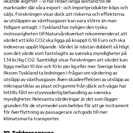
ökande avgifter – vi har redan långa avstånd till de
marknader där våra export- och importprodukter köps och
säljs. Forskningen visar dock att riskerna och effekterna
av utsläppen av växthusgaser kan vara större än man
tidigare antagit. I Tyskland har nyligen den tyska
motsvarigheten till Naturvårdsverket rekommenderat att
värdet ett kilo CO2 ska ligga på knappt 0,18 Euro och ska
indexeras uppåt löpande. Värdet är nästan dubbelt så högt
som det värde som fastslagits av svenska myndigheter på
1,14 kr/kg CO2. Samtidigt visar forskningen att värdet kan
ligga mellan 10 öre och 10 kr per kg eller mer. Sverige borde
liksom Tyskland ta ledningen i frågan om värdering av
utsläpp av växthusgaser. Även skadeeffekten av utsläpp av
mikropartiklar av plast och gummi från däck och vägar har
hittills fått en styvmoderlig behandling av svenska
myndigheter. Relevanta värderingar är det som lägger
grunden för de styrmedel som behövs för att ge incitament
för överflyttning av passagerare och gods till mer
klimatsmarta transporter.
10. Sektorsansvar