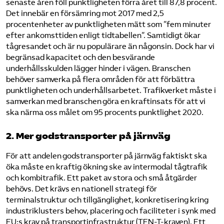
senaste åren föll punktligheten förra året till 87,8 procent.
Det innebär en försämring mot 2017 med 2,5
procentenheter av punktligheten mätt som ”fem minuter
efter ankomsttiden enligt tidtabellen”. Samtidigt ökar
tågresandet och är nu populärare än någonsin. Dock har vi
begränsad kapacitet och den besvärande
underhållsskulden lägger hinder i vägen. Branschen
behöver samverka på flera områden för att förbättra
punktligheten och underhållsarbetet. Trafikverket måste i
samverkan med branschen göra en kraftinsats för att vi
ska närma oss målet om 95 procents punktlighet 2020.
2. Mer godstransporter på järnväg
För att andelen godstransporter på järnväg faktiskt ska
öka måste en kraftig ökning ske av intermodal tågtrafik
och kombitrafik. Ett paket av stora och små åtgärder
behövs. Det krävs en nationell strategi för
terminalstruktur och tillgänglighet, konkretisering kring
industriklusters behov, placering och faciliteter i synk med
EU:s krav på transportinfrastruktur (TEN-T-kraven). Ett