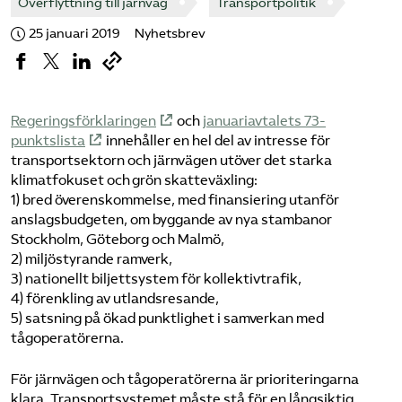
Överflyttning till järnväg
Transportpolitik
Bli medlem
25 januari 2019
Nyhetsbrev
Logga in på Arbetsgivarguiden
Regeringsförklaringen
och
januariavtalets 73-
Sök på tagforetagen.se
punktslista
innehåller en hel del av intresse för
transportsektorn och järnvägen utöver det starka
klimatfokuset och grön skatteväxling:
1) bred överenskommelse, med finansiering utanför
anslagsbudgeten, om byggande av nya stambanor
Stockholm, Göteborg och Malmö,
2) miljöstyrande ramverk,
3) nationellt biljettsystem för kollektivtrafik,
4) förenkling av utlandsresande,
5) satsning på ökad punktlighet i samverkan med
tågoperatörerna.
För järnvägen och tågoperatörerna är prioriteringarna
klara. Transportsystemet måste stå för en långsiktig