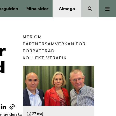
arguiden
Mina sidor
Almega
Aktuellt
MER OM
r
PARTNERSAMVERKAN FÖR
Reformagenda för järnvägen
FÖRBÄTTRAD
KOLLEKTIVTRAFIK
d
Våra frågor
Aktiviteter
Om oss
27 maj
l av den totala persontrafiken i Sverige.