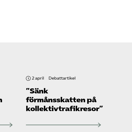
2 april
Debattartikel
”Sänk
h
förmånsskatten på
kollektivtrafikresor”