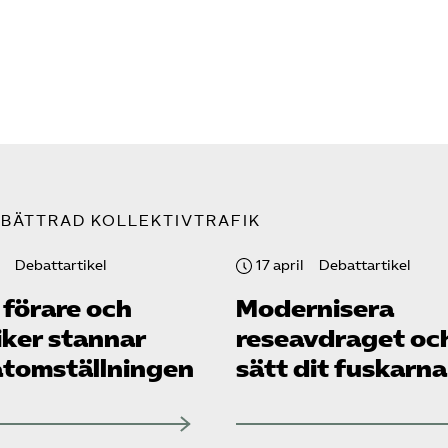
BÄTTRAD KOLLEKTIVTRAFIK
Debattartikel
17 april
Debattartikel
 förare och
Modernisera
iker stannar
reseavdraget oc
at­omställningen
sätt dit fuskarna