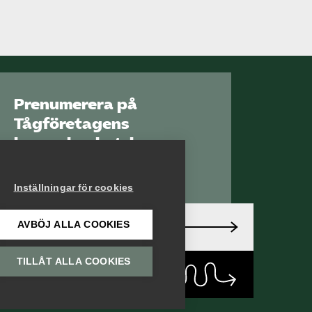
Prenumerera på
Tågföretagens
branschnyhetsbrev
Aktuell info direkt i
din inkorg.
Inställningar för cookies
AVBÖJ ALLA COOKIES
Anmäl dig här
TILLÅT ALLA COOKIES
Läs
nyhetsbrev