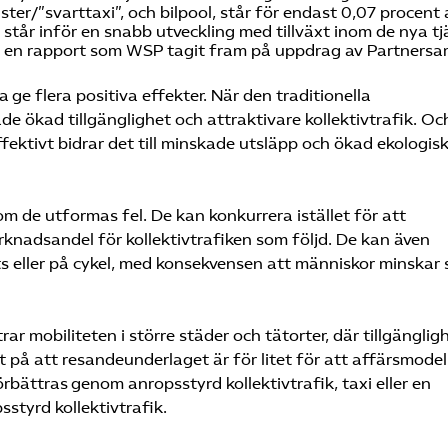
ster/”svarttaxi”, och bilpool, står för endast 0,07 procent
 står inför en snabb utveckling med tillväxt inom de nya t
r en rapport som WSP tagit fram på uppdrag av Partnersamv
ge flera positiva effekter. När den traditionella
åde ökad tillgänglighet och attraktivare kollektivtrafik. Oc
ektivt bidrar det till minskade utsläpp och ökad ekologisk
om de utformas fel. De kan konkurrera istället för att
knadsandel för kollektivtrafiken som följd. De kan även
ots eller på cykel, med konsekvensen att människor minskar 
rar mobiliteten i större städer och tätorter, där tillgänglig
t på att resandeunderlaget är för litet för att affärsmodel
örbättras genom anropsstyrd kollektivtrafik, taxi eller en
sstyrd kollektivtrafik.