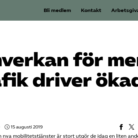
Bli medlem
Kontakt
Arbetsgiv
verkan för me
afik driver öka
15 augusti 2019
 nya mobilitetstjänster är stort utgör de idag en liten ande