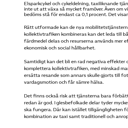
Elsparkcykel och cykeldelning, taxiliknande tjän
inte ut att växa så mycket framöver. Även om vi
bedöms stå för endast ca 0,1 procent. Det visa
Rätt utformade kan de nya mobilitetstjänsterna 
kollektivtrafiken kombineras kan det leda till b
färdmedel delas och resurserna används mer eff
ekonomisk och social hållbarhet.
Samtidigt kan det bli en rad negativa effekter 
komplettera kollektivtrafiken, med minskad mar
ersätta resande som annars skulle gjorts till f
vardagsmotion och får sämre hälsa.
Det finns också risk att tjänsterna bara förbätt
redan är god. I glesbefolkade delar tyder mycke
ska fungera. Där kan istället tillgängligheten f
kombination av taxi samt traditionell och anrop