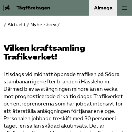
Tågföretagen
Almega
/
Aktuellt
/
Nyhetsbrev
/
Aktuellt
Reformagenda för järnvägen
Vilken kraftsamling
Trafikverket!
Våra frågor
I tisdags vid midnatt öppnade trafiken på Södra
Aktiviteter
stambanan igen efter branden i Hässleholm.
Därmed blev avstängningen mindre än en vecka
Om oss
mot prognosticerade cirka tio dagar. Trafikverket
och entreprenörerna som har jobbat intensivt för
Kontakt
att återställa anläggningen förtjänar en eloge.
Personalen jobbade treskift med 30 personer i
Mina sidor (almega.se)
taget, en sällan skådad akutinsats. Det är