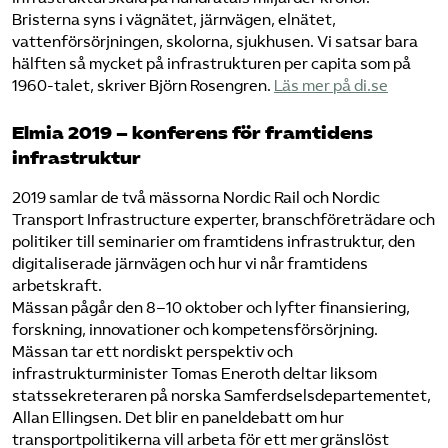
Bristerna syns i vägnätet, järnvägen, elnätet,
vattenförsörjningen, skolorna, sjukhusen. Vi satsar bara
hälften så mycket på infrastrukturen per capita som på
1960-talet, skriver Björn Rosengren.
Läs mer på di.se
Elmia 2019 – konferens för framtidens
infrastruktur
2019 samlar de två mässorna Nordic Rail och Nordic
Transport Infrastructure experter, branschföreträdare och
politiker till seminarier om framtidens infrastruktur, den
digitaliserade järnvägen och hur vi når framtidens
arbetskraft.
Mässan pågår den 8–10 oktober och lyfter finansiering,
forskning, innovationer och kompetensförsörjning.
Mässan tar ett nordiskt perspektiv och
infrastrukturminister Tomas Eneroth deltar liksom
statssekreteraren på norska Samferdselsdepartementet,
Allan Ellingsen. Det blir en paneldebatt om hur
transportpolitikerna vill arbeta för ett mer gränslöst