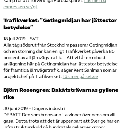
kamp för att förverkliga Europaspåret.
Läs mer på
expressen.se/gt
Trafikverket: ”Getingmidjan har jättestor
betydelse”
18 juli 2019 – SVT
Alla tåg söderut från Stockholm passerar Getingmidjan
och en störning där kan enligt Trafikverket påverka 80
procent av all järnvägstrafik. – Att vi får en robust
anläggning här på Getingmidjan har jättestor betydelse
för framtida järnvägstrafik, säger Kent Sahlman som är
projektchef på Trafikverket.
Läs mer på svt.se
Björn Rosengren: Bakåtsträvarnas gyllene
rike
30 juni 2019 – Dagens industri
DEBATT. Den som bromsar ofta vinner över den som vill
gasa. Detta trots att det är uppenbart att Sverige har en
infrastrukturskuld på hundratals miljarder kronor.