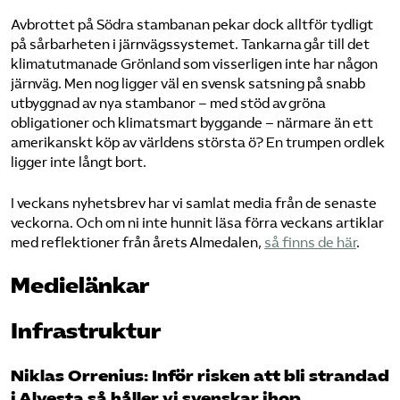
Avbrottet på Södra stambanan pekar dock alltför tydligt
på sårbarheten i järnvägssystemet. Tankarna går till det
klimatutmanade Grönland som visserligen inte har någon
järnväg. Men nog ligger väl en svensk satsning på snabb
utbyggnad av nya stambanor – med stöd av gröna
obligationer och klimatsmart byggande – närmare än ett
amerikanskt köp av världens största ö? En trumpen ordlek
ligger inte långt bort.
I veckans nyhetsbrev har vi samlat media från de senaste
veckorna. Och om ni inte hunnit läsa förra veckans artiklar
med reflektioner från årets Almedalen,
så finns de här
.
Medielänkar
Infrastruktur
Niklas Orrenius: Inför risken att bli strandad
i Alvesta så håller vi svenskar ihop