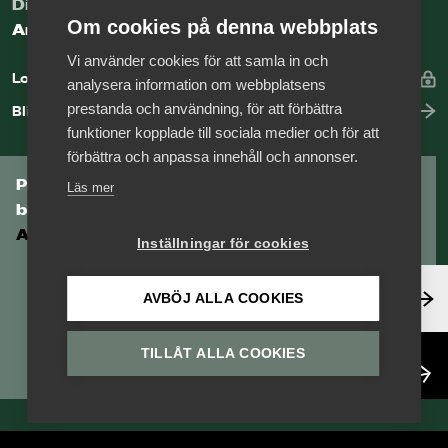
Digital kunskapsbank för arbetsgivare
Om cookies på denna webbplats
Arbetsgivarguiden
Vi använder cookies för att samla in och
Logga in
analysera information om webbplatsens
prestanda och användning, för att förbättra
Bli medlem
funktioner kopplade till sociala medier och för att
förbättra och anpassa innehåll och annonser.
Prenumerera på Tågföretagens
Läs mer
branschnyhetsbrev
Aktuell info direkt i din inkorg.
Inställningar för cookies
Anmäl dig här
AVBÖJ ALLA COOKIES
TILLÅT ALLA COOKIES
Läs nyhetsbrev