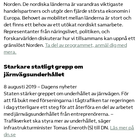
Norden. De nordiska länderna är varandras viktigaste
handelspartners och utgör den fjärde största ekonomin i
Europa. Behovet av mobilitet mellan länderna är stort och
det finns ett behov av ett utökat nordiskt samarbete.
Representanter från näringslivet, politiken, och
forskarvärlden diskuterar hur vi tillsammans kan uppnå ett
gränslöst Norden.
Ta del av programmet, anmäl dig med
mera.
Starkare statligt grepp om
järnvägsunderhållet
8 augusti 2019 – Dagens nyheter
Staten stärker greppet om underhållet av järnvägen. För
att få bukt med förseningarna i tågtrafiken tar regeringen
i dag ytterligare ett steg för att återföra en del av arbetet
med järnvägsunderhållet från entreprenörerna. –
Trafikverket ska styra mer av underhållet, säger
infrastrukturminister Tomas Eneroth (S) till DN.
Läs mer på
dn.se