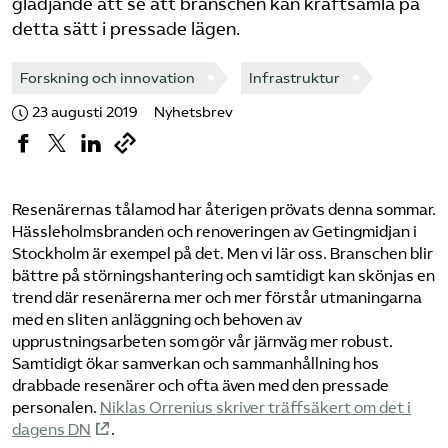
glädjande att se att branschen kan kraftsamla på
detta sätt i pressade lägen.
Bli medlem
Forskning och innovation
Infrastruktur
Logga in på Arbetsgivarguiden
23 augusti 2019
Nyhetsbrev
Sök på tagforetagen.se
Resenärernas tålamod har återigen prövats denna sommar.
Hässleholmsbranden och renoveringen av Getingmidjan i
Stockholm är exempel på det. Men vi lär oss. Branschen blir
bättre på störningshantering och samtidigt kan skönjas en
trend där resenärerna mer och mer förstår utmaningarna
med en sliten anläggning och behoven av
upprustningsarbeten som gör vår järnväg mer robust.
Samtidigt ökar samverkan och sammanhållning hos
drabbade resenärer och ofta även med den pressade
personalen.
Niklas Orrenius skriver träffsäkert om det i
dagens DN
.