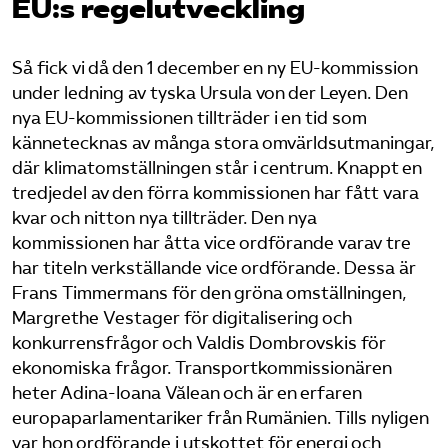
EU:s regel­utveckling
Bli medlem
Så fick vi då den 1 december en ny EU-kommission
under ledning av tyska Ursula von der Leyen. Den
Logga in på Arbetsgivarguiden
nya EU-kommissionen tillträder i en tid som
kännetecknas av många stora omvärldsutmaningar,
Sök på tagforetagen.se
där klimatomställningen står i centrum. Knappt en
tredjedel av den förra kommissionen har fått vara
kvar och nitton nya tillträder. Den nya
kommissionen har åtta vice ordförande varav tre
har titeln verkställande vice ordförande. Dessa är
Frans Timmermans för den gröna omställningen,
Margrethe Vestager för digitalisering och
konkurrensfrågor och Valdis Dombrovskis för
ekonomiska frågor. Transportkommissionären
heter Adina-Ioana Vălean och är en erfaren
europaparlamentariker från Rumänien. Tills nyligen
var hon ordförande i utskottet för energi och