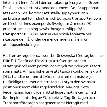
inte minst innehållet i den omtalade gröna given – Green
Deal – som blir ett styrande dokument. Det är uppenbart
att Green Deal kommer att ställa upp synnerligen
ambitiösa mål för industrin och Europas transporter. Som
en förebild finns exempelvis Sveriges mål med en 70-
procentig minskning av växthusgasutsläpp från
transporter till 2030. Men vi kan också förvänta oss
skarpare delmål under de mer generella målen för
utsläppsminskningar.
Hälften av regelbördan som berör svenska företag kommer
från EU. Det är därför viktigt att Sverige intar en
strategisk roll inom politik- och regelutvecklingen, i stort
som smått. Annars riskerar vi att tappa i konkurrenskraft.
Ofta handlar det om att våra departement måste ges
tillräckliga resurser att strategiskt styra den svenska
positionen inom olika regelområden. Näringslivets
Regelnämnd har nyligen riktat ljuset mot riskerna med
överimplementering av EU-direktiv. Tågföretagen och
Transportföretagen har gemensamt bidragit med