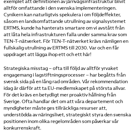
exemplet att definitionen av järnvägsinfrastruktur blivit
alltför omfattande i den svenska implementeringen.
Cynikern kan naturligtvis spekulera i om följdeffekter,
såsom en landsomfattande utrullning av signalsystemet
ERTMS, kunde ha hanterats smartare om vi avstått från
att låta hela infrastrukturen falla under samma krav som
TEN-T-nätverket. För TEN-T-nätverket krävs nämligen en
fullskalig utrullning av ERTMS till 2030. Var och en får
uppdraget att lägga ihop ett och ett här!
Strategiska misstag – ofta till följd av alltför yrvaket
engagemang i lagstiftningsprocesser – har begåtts från
svensk sida på en lång rad områden. Vår rekommendation
idag är därför att ta EU-medlemskapet på största allvar.
För det krävs en betydligt mer proaktiv hållning från
Sverige. Ofta handlar det om att våra departement och
myndigheter måste ges tillräckliga resurser att,
understödda av näringslivet, strategiskt styra den svenska
positionen inom olika regelområden som påverkar vår
konkurrenskraft.