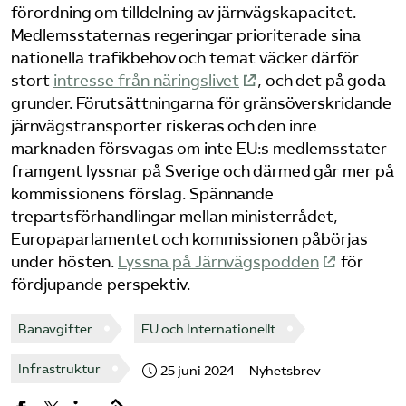
förordning om tilldelning av järnvägskapacitet.
Bli medlem
Medlemsstaternas regeringar prioriterade sina
nationella trafikbehov och temat väcker därför
stort
intresse från näringslivet
, och det på goda
Logga in på Arbetsgivarguiden
grunder. Förutsättningarna för gränsöverskridande
järnvägstransporter riskeras och den inre
Sök på tagforetagen.se
marknaden försvagas om inte EU:s medlemsstater
framgent lyssnar på Sverige och därmed går mer på
kommissionens förslag. Spännande
trepartsförhandlingar mellan ministerrådet,
Europaparlamentet och kommissionen påbörjas
under hösten.
Lyssna på Järnvägspodden
för
fördjupande perspektiv.
Banavgifter
EU och Internationellt
Infrastruktur
25 juni 2024
Nyhetsbrev