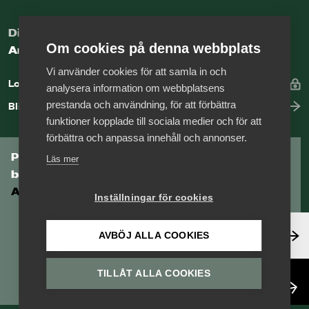
Digital kunskapsbank för arbetsgivare
Om cookies på denna webbplats
Arbetsgivarguiden
Vi använder cookies för att samla in och
Logga in
analysera information om webbplatsens
prestanda och användning, för att förbättra
Bli medlem
funktioner kopplade till sociala medier och för att
förbättra och anpassa innehåll och annonser.
Prenumerera på Tågföretagens
Läs mer
branschnyhetsbrev
Aktuell info direkt i din inkorg.
Inställningar för cookies
Anmäl dig här
AVBÖJ ALLA COOKIES
TILLÅT ALLA COOKIES
Läs nyhetsbrev