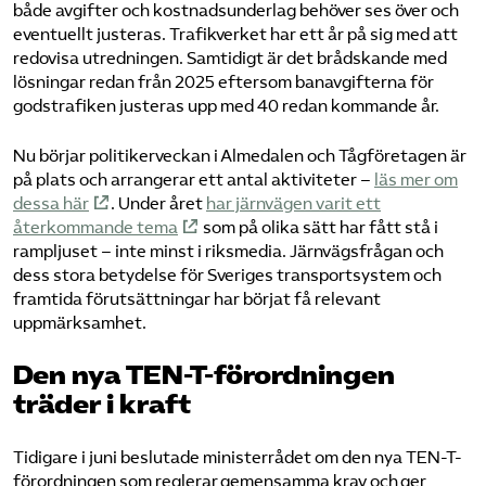
både avgifter och kostnadsunderlag behöver ses över och
eventuellt justeras. Trafikverket har ett år på sig med att
redovisa utredningen. Samtidigt är det brådskande med
lösningar redan från 2025 eftersom banavgifterna för
godstrafiken justeras upp med 40 redan kommande år.
Nu börjar politikerveckan i Almedalen och Tågföretagen är
på plats och arrangerar ett antal aktiviteter –
läs mer om
dessa här
. Under året
har järnvägen varit ett
återkommande tema
som på olika sätt har fått stå i
rampljuset – inte minst i riksmedia. Järnvägsfrågan och
dess stora betydelse för Sveriges transportsystem och
framtida förutsättningar har börjat få relevant
uppmärksamhet.
Den nya TEN-T-förordningen
träder i kraft
Tidigare i juni beslutade ministerrådet om den nya TEN-T-
förordningen som reglerar gemensamma krav och ger