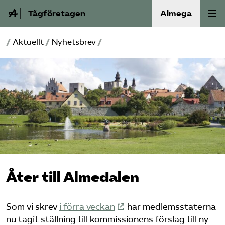
Tågföretagen
Almega
/
Aktuellt
/
Nyhetsbrev
/
Aktuellt
Reformagenda för järnvägen
Våra frågor
Aktiviteter
Om oss
Åter till Almedalen
Kontakt
Som vi skrev
i förra veckan
har medlemsstaterna
Mina sidor (almega.se)
nu tagit ställning till kommissionens förslag till ny