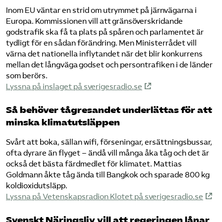
Inom EU väntar en strid om utrymmet på järnvägarna i
Europa. Kommissionen vill att gränsöverskridande
godstrafik ska få ta plats på spåren och parlamentet är
tydligt för en sådan förändring. Men Ministerrådet vill
värna det nationella inflytandet när det blir konkurrens
mellan det långväga godset och persontrafiken i de länder
som berörs.
Lyssna på inslaget på sverigesradio.se
Så behöver tågresandet underlättas för att
minska klimatutsläppen
Svårt att boka, sällan wifi, förseningar, ersättningsbussar,
ofta dyrare än flyget – ändå vill många åka tåg och det är
också det bästa färdmedlet för klimatet. Mattias
Goldmann åkte tåg ända till Bangkok och sparade 800 kg
koldioxidutsläpp.
Lyssna på Vetenskapsradion Klotet på sverigesradio.se
Svenskt Näringsliv vill att regeringen lånar