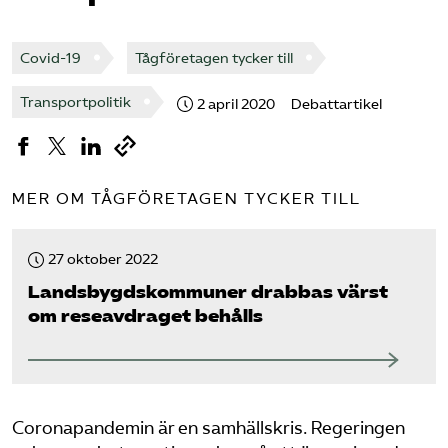
Bli medlem
Covid-19
Tågföretagen tycker till
Logga in på Arbetsgivarguiden
Transportpolitik
2 april 2020
Debattartikel
Sök på tagforetagen.se
MER OM TÅGFÖRETAGEN TYCKER TILL
27 oktober 2022
Landsbygdskommuner drabbas värst
om reseavdraget behålls
Coronapandemin är en samhällskris. Regeringen