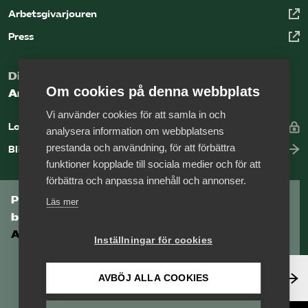
Arbetsgivarjouren
Press
Digital kunskapsbank för arbetsgivare
Om cookies på denna webbplats
Arbetsgivarguiden
Vi använder cookies för att samla in och
Logga in
analysera information om webbplatsens
prestanda och användning, för att förbättra
Bli medlem
funktioner kopplade till sociala medier och för att
förbättra och anpassa innehåll och annonser.
Prenumerera på Tågföretagens
Läs mer
branschnyhetsbrev
Aktuell info direkt i din inkorg.
Inställningar för cookies
Anmäl dig här
AVBÖJ ALLA COOKIES