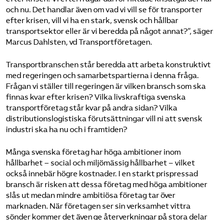
och nu. Det handlar även om vad vi vill se för transporter
efter krisen, vill vi ha en stark, svensk och hållbar
transportsektor eller är vi beredda på något annat?”, säger
Marcus Dahlsten, vd Transportföretagen.
Transportbranschen står beredda att arbeta konstruktivt
med regeringen och samarbetspartierna i denna fråga.
Frågan vi ställer till regeringen är vilken bransch som ska
finnas kvar efter krisen? Vilka livskraftiga svenska
transportföretag står kvar på andra sidan? Vilka
distributionslogistiska förutsättningar vill ni att svensk
industri ska ha nu och i framtiden?
Många svenska företag har höga ambitioner inom
hållbarhet – social och miljömässig hållbarhet – vilket
också innebär högre kostnader. I en starkt prispressad
bransch är risken att dessa företag med höga ambitioner
slås ut medan mindre ambitiösa företag tar över
marknaden. När företagen ser sin verksamhet vittra
sönder kommer det även ge återverkningar på stora delar