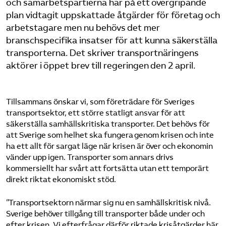
och samarbetspartierna har på ett övergripande
plan vidtagit uppskattade åtgärder för företag och
arbetstagare men nu behövs det mer
branschspecifika insatser för att kunna säkerställa
transporterna. Det skriver transportnäringens
aktörer i öppet brev till regeringen den 2 april.
Tillsammans önskar vi, som företrädare för Sveriges
transportsektor, ett större statligt ansvar för att
säkerställa samhällskritiska transporter. Det behövs för
att Sverige som helhet ska fungera genom krisen och inte
ha ett allt för sargat läge när krisen är över och ekonomin
vänder upp igen. Transporter som annars drivs
kommersiellt har svårt att fortsätta utan ett temporärt
direkt riktat ekonomiskt stöd.
”Transportsektorn närmar sig nu en samhällskritisk nivå.
Sverige behöver tillgång till transporter både under och
efter krisen. Vi efterfrågar därför riktade krisåtgärder här