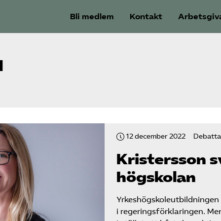
Bli medlem
Kontakt
Arbetsgiv
l
12 december 2022
Debattar
Kristersson s
högskolan
Yrkeshögskole­utbildningen 
i regerings­förklaringen. M