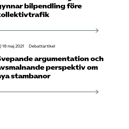
gynnar bilpendling före
kollektivtrafik
18 maj 2021
Debattartikel
Svepande argumentation och
avsmalnande perspektiv om
nya stambanor