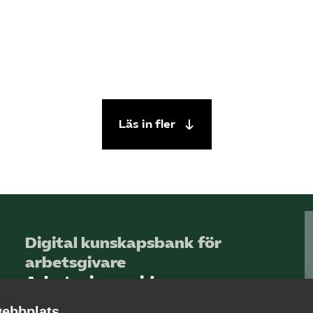
Läs in fler
Digital kunskapsbank för
arbetsgivare
Arbetsgivarguiden
ebbplats