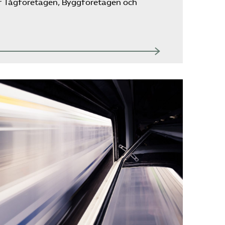
Kontakt
river Tågföretagen, Byggföretagen och
Mina sidor (almega.se)
Bli medlem
Logga in på
Arbetsgivarguiden
Sök på tagforetagen.se