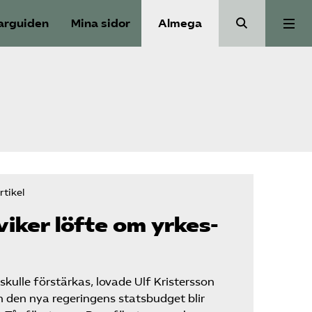
arguiden
Mina sidor
Almega
Aktuellt
Reformagenda för järnvägen
Våra frågor
tikel
Aktiviteter
viker löfte om yrkes­
Om oss
skulle förstärkas, lovade Ulf Kristersson
en den nya regeringens statsbudget blir