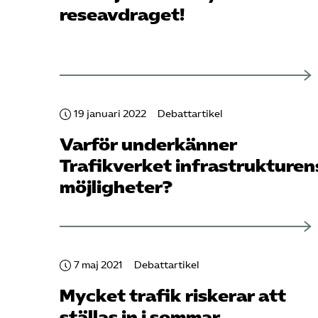
reseavdraget!
19 januari 2022
Debattartikel
Varför underkänner
Trafikverket infrastrukturen
möjligheter?
7 maj 2021
Debattartikel
Mycket trafik riskerar att
ställas in i sommar