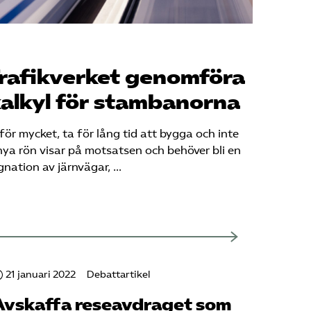
Trafikverket genomföra
 kalkyl för stambanorna
r mycket, ta för lång tid att bygga och inte
nya rön visar på motsatsen och behöver bli en
gnation av järnvägar, …
21 januari 2022
Debattartikel
Avskaffa reseavdraget som