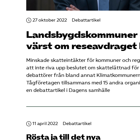
27 oktober 2022
Debattartikel
Landsbygdskommuner 
värst om reseavdraget 
Minskade skatteintäkter för kommuner och regio
att inte riva upp beslutet om skattelättnad för
debattörer från bland annat Klimatkommunerna
Tågföretagen tillsammans med 15 andra organi
en debattartikel i Dagens samhälle
11 april 2022
Debattartikel
Rösta ja till det nya