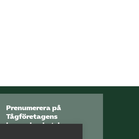
Prenumerera på
Tågföretagens
branschnyhetsbrev
Aktuell info direkt i