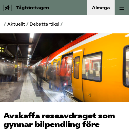
Tågföretagen
Almega
/
Aktuellt
/
Debattartikel
/
Aktuellt
Reformagenda för järnvägen
Våra frågor
Aktiviteter
Om oss
Kontakt
Avskaffa reseavdraget som
Mina sidor (almega.se)
gynnar bilpendling före