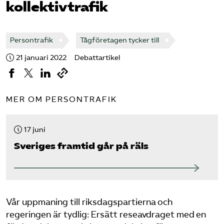
kollektivtrafik
Bli medlem
Persontrafik
Tågföretagen tycker till
Logga in på Arbetsgivarguiden
21 januari 2022
Debattartikel
Sök på tagforetagen.se
MER OM PERSONTRAFIK
17 juni
Sveriges framtid går på räls
Vår uppmaning till riksdagspartierna och
regeringen är tydlig: Ersätt reseavdraget med en