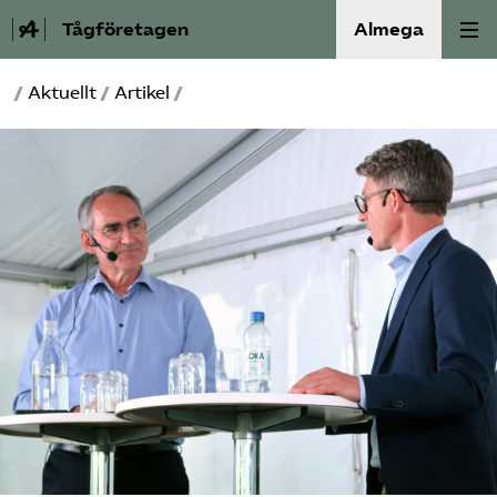
Tågföretagen
Almega
/
Aktuellt
/
Artikel
/
Aktuellt
Reformagenda för järnvägen
Våra frågor
Aktiviteter
Om oss
Kontakt
Mina sidor (almega.se)