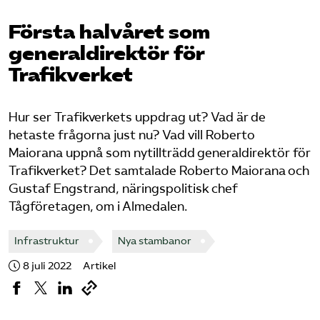
Bli medlem
Första halvåret som
generaldirektör för
Logga in på Arbetsgivarguiden
Trafikverket
Sök på tagforetagen.se
Hur ser Trafikverkets uppdrag ut? Vad är de
hetaste frågorna just nu? Vad vill Roberto
Maiorana uppnå som nytillträdd generaldirektör för
Trafikverket? Det samtalade Roberto Maiorana och
Gustaf Engstrand, näringspolitisk chef
Tågföretagen, om i Almedalen.
Infrastruktur
Nya stambanor
8 juli 2022
Artikel