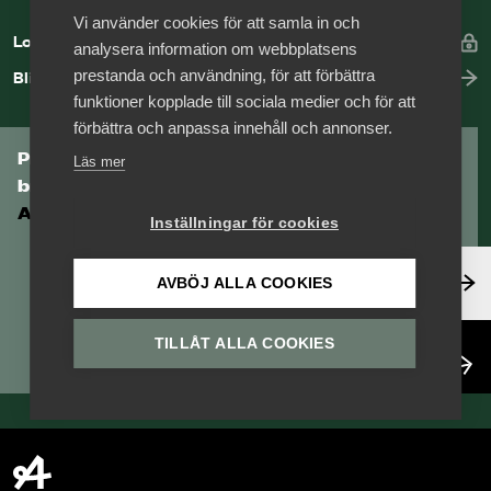
Vi använder cookies för att samla in och
Logga in
analysera information om webbplatsens
prestanda och användning, för att förbättra
Bli medlem
funktioner kopplade till sociala medier och för att
förbättra och anpassa innehåll och annonser.
Prenumerera på Tågföretagens
Läs mer
branschnyhetsbrev
Aktuell info direkt i din inkorg.
Inställningar för cookies
Anmäl dig här
AVBÖJ ALLA COOKIES
TILLÅT ALLA COOKIES
Läs nyhetsbrev