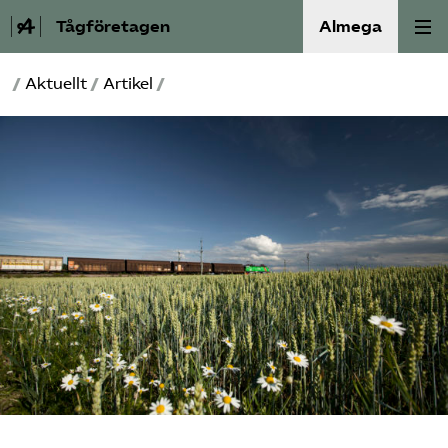
Tågföretagen
Almega
/
Aktuellt
/
Artikel
/
Aktuellt
Reformagenda för järnvägen
Våra frågor
Aktiviteter
Om oss
Kontakt
Mina sidor (almega.se)