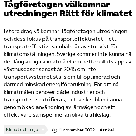
Tåg­företagen välkomnar
utredningen Rätt för klimatet
Bli medlem
Logga in på Arbetsgivarguiden
I stora drag välkomnar Tågföretagen utredningen
och dess fokus på transporteffektivitet – ett
Sök på tagforetagen.se
transporteffektivt samhälle är av stor vikt för
klimatomställningen. Sverige kommer inte kunna nå
det långsiktiga klimatmålet om nettonollutsläpp av
växthusgaser senast år 2045 om inte
transportsystemet ställs om till optimerad och
därmed minskad energiförbrukning. För att nå
klimatmålen behöver både industrier och
transporter elektrifieras, detta sker bland annat
genom ökad användning av järnvägen och ett
effektivare samspel mellan olika trafikslag.
Klimat och miljö
11 november 2022
Artikel