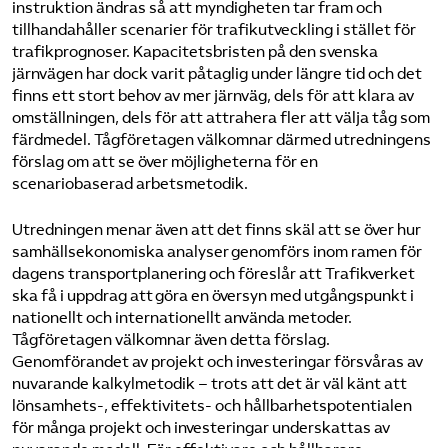
instruktion ändras så att myndigheten tar fram och
tillhandahåller scenarier för trafikutveckling i stället för
trafikprognoser. Kapacitetsbristen på den svenska
järnvägen har dock varit påtaglig under längre tid och det
finns ett stort behov av mer järnväg, dels för att klara av
omställningen, dels för att attrahera fler att välja tåg som
färdmedel. Tågföretagen välkomnar därmed utredningens
förslag om att se över möjligheterna för en
scenariobaserad arbetsmetodik.
Utredningen menar även att det finns skäl att se över hur
samhällsekonomiska analyser genomförs inom ramen för
dagens transportplanering och föreslår att Trafikverket
ska få i uppdrag att göra en översyn med utgångspunkt i
nationellt och internationellt använda metoder.
Tågföretagen välkomnar även detta förslag.
Genomförandet av projekt och investeringar försvåras av
nuvarande kalkylmetodik – trots att det är väl känt att
lönsamhets-, effektivitets- och hållbarhetspotentialen
för många projekt och investeringar underskattas av