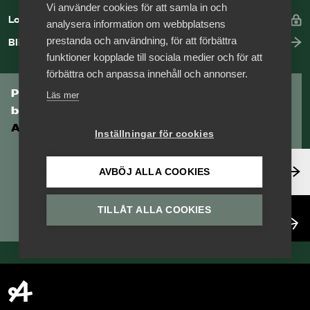
Vi använder cookies för att samla in och
Logga in
analysera information om webbplatsens
prestanda och användning, för att förbättra
Bli medlem
funktioner kopplade till sociala medier och för att
förbättra och anpassa innehåll och annonser.
Prenumerera på Tågföretagens
Läs mer
branschnyhetsbrev
Aktuell info direkt i din inkorg.
Inställningar för cookies
Anmäl dig här
AVBÖJ ALLA COOKIES
TILLÅT ALLA COOKIES
Läs nyhetsbrev