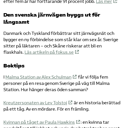
efter fem år har fortfarande 91 procent jobb.
Läs mer
Den svenska järnvägen byggs ut för
långsamt
Danmark och Tyskland förbättrar sitt järnvägsnät och
bygger en ny förbindelse som står klar om sex år. Sverige
sitter på läktaren – och Skåne riskerar att bli en
flaskhals.
Läs artikeln på fokus.se
Boktips
I
Malma Station av Alex Schulman
får vi följa fem
personer på en resa genom Sverige på väg till Malma
Station. Hur hänger deras öden samman?
Kreutzersonaten av Lev Tolstoj
är en historia berättad
på ett tåg. Av en mördare. För en främling.
Kvinnan på tåget av Paula Hawkins
: en kvinna tar