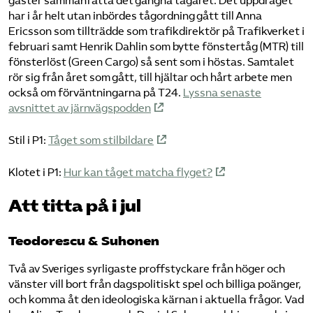
gäster sammanfatta det gångna tågåret. Det uppdraget
har i år helt utan inbördes tågordning gått till Anna
Ericsson som tillträdde som trafikdirektör på Trafikverket i
februari samt Henrik Dahlin som bytte fönstertåg (MTR) till
fönsterlöst (Green Cargo) så sent som i höstas. Samtalet
rör sig från året som gått, till hjältar och hårt arbete men
också om förväntningarna på T24.
Lyssna senaste
avsnittet av järnvägspodden
Stil i P1:
Tåget som stilbildare
Klotet i P1:
Hur kan tåget matcha flyget?
Att titta på i jul
Teodorescu & Suhonen
Två av Sveriges syrligaste proffstyckare från höger och
vänster vill bort från dagspolitiskt spel och billiga poänger,
och komma åt den ideologiska kärnan i aktuella frågor. Vad