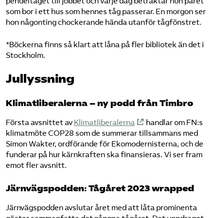
pendeltåget till jobbet och varje dag betraktar hon paret
som bor i ett hus som hennes tåg passerar. En morgon ser
hon någonting chockerande hända utanför tågfönstret.
*Böckerna finns så klart att låna på fler bibliotek än det i
Stockholm.
Jullyssning
Klimatliberalerna – ny podd från Timbro
Första avsnittet av
Klimatliberalerna
handlar om FN:s
klimatmöte COP28 som de summerar tillsammans med
Simon Wakter, ordförande för Ekomodernisterna, och de
funderar på hur kärnkraften ska finansieras. Vi ser fram
emot fler avsnitt.
Järnvägspodden:
Tågåret 2023 wrapped
Järnvägspodden avslutar året med att låta prominenta