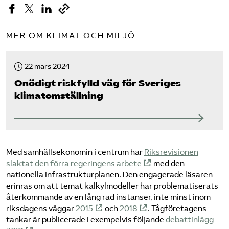
MER OM KLIMAT OCH MILJÖ
22 mars 2024
Onödigt riskfylld väg för Sveriges
klimatomställning
Med samhällsekonomin i centrum har
Riksrevisionen
slaktat den förra regeringens arbete
med den
nationella infrastrukturplanen. Den engagerade läsaren
erinras om att temat kalkylmodeller har problematiserats
återkommande av en lång rad instanser, inte minst inom
riksdagens väggar
2015
och
2018
. Tågföretagens
tankar är publicerade i exempelvis följande
debattinlägg