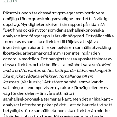
2021
.
Riksrevisionen tar dessvärre genvägar som borde vara
omöjliga för en granskningsmyndighet med ett så viktigt
uppdrag. Myndigheten skriver i sin rapport på sidan 27:
”Det finns också nyttor som den samhällsekonomiska
analysen inte fångar upp i särskilt hög grad. Det gäller olika
former av dynamiska effekter till följd av att själva
investeringen bidrar till exempelvis en samhällsutveckling
(bostäder, arbetsmarknad m.m.) som inte ingår i den
generella modellen. Det har gjorts vissa uppskattningar av
dessa effekter, och de bedöms i allmänhet vara små.
Med
andra ord förväntas de flesta åtgärder bidra med ungefär
lika mycket sådana effekter i förhållande till sin
kostnad.
(Vår kursiv)”. Att större samhällsomvälvande
satsningar – exempelvis en ny rakare järnväg, eller en ny
väg för den delen – är svåra att mäta i
samhällsekonomiska termer är känt. Men det är lika känt –
analyser i efterhand pekar på det – att de har relativt sett
betydligt större samhällsekonomiska effekter än mindre
åtgärder i infrastrukturen. Riksrevisionens bristande