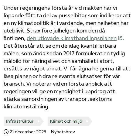
Under regeringens första år vid makten har vi
Bli medlem
löpande fått ta del av pusselbitar som indikerar att
en ny klimatpolitik är i vardande, men helheten har
Logga in på Arbetsgivarguiden
uteblivit. Strax före julhelgen kom den då
äntligen,
den utlovade klimathandlingsplanen
.
Det återstår att se om de idag kvantifierbara
Sök på tagforetagen.se
målen, som ända sedan 2017 formulerat en tydlig
målbild för näringslivet och samhället i stort,
ersätts av något annat. Vi får ägna helgerna till att
läsa planen och dra relevanta slutsatser för vår
bransch. Vi noterar vid en första anblick att
regeringen vill ge en myndighet i uppdrag att
stärka samordningen av transportsektorns
klimatomställning.
Infrastruktur
Klimat och miljö
21 december 2023
Nyhetsbrev