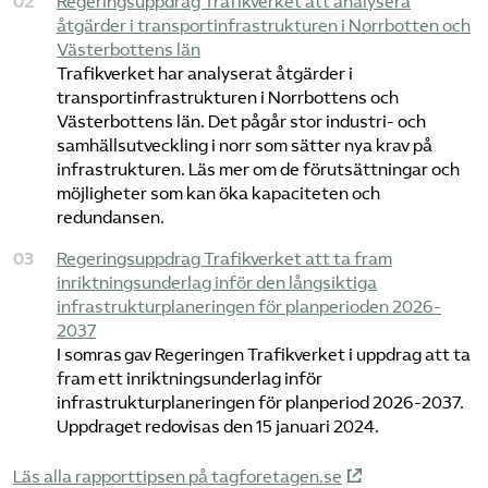
Regeringsuppdrag Trafikverket att analysera
åtgärder i transportinfrastrukturen i Norrbotten och
Västerbottens län
Trafikverket har analyserat åtgärder i
transportinfrastrukturen i Norrbottens och
Västerbottens län. Det pågår stor industri- och
samhällsutveckling i norr som sätter nya krav på
infrastrukturen. Läs mer om de förutsättningar och
möjligheter som kan öka kapaciteten och
redundansen.
Regeringsuppdrag Trafikverket att ta fram
inriktningsunderlag inför den långsiktiga
infrastrukturplaneringen för planperioden 2026-
2037
I somras gav Regeringen Trafikverket i uppdrag att ta
fram ett inriktningsunderlag inför
infrastrukturplaneringen för planperiod 2026-2037.
Uppdraget redovisas den 15 januari 2024.
Läs alla rapporttipsen på tagforetagen.se