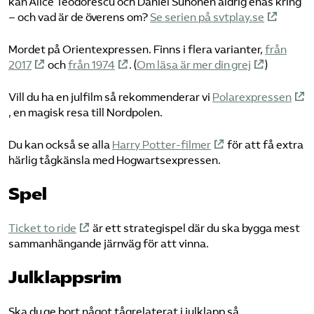
kan Alice Teodorescu och Daniel Suhonen aldrig enas kring
– och vad är de överens om?
Se serien på svtplay.se
Mordet på Orientexpressen. Finns i flera varianter,
från
2017
och
från 1974
. (
Om läsa är mer din grej
)
Vill du ha en julfilm så rekommenderar vi
Polarexpressen
, en magisk resa till Nordpolen.
Du kan också se alla
Harry Potter-filmer
för att få extra
härlig tågkänsla med Hogwartsexpressen.
Spel
Ticket to ride
är ett strategispel där du ska bygga mest
sammanhängande järnväg för att vinna.
Julklappsrim
Ska du ge bort något tågrelaterat i julklapp så