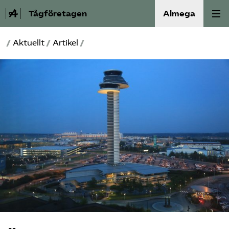
Tågföretagen
Almega
/
Aktuellt
/
Artikel
/
Aktuellt
Reformagenda för järnvägen
Våra frågor
Aktiviteter
Om oss
Kontakt
Mina sidor (almega.se)