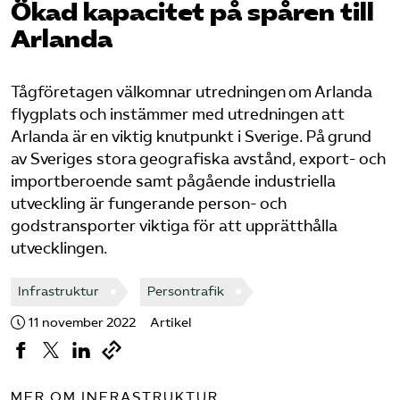
Ökad kapacitet på spåren till
Arlanda
Bli medlem
Logga in på Arbetsgivarguiden
Tågföretagen välkomnar utredningen om Arlanda
flygplats och instämmer med utredningen att
Sök på tagforetagen.se
Arlanda är en viktig knutpunkt i Sverige. På grund
av Sveriges stora geografiska avstånd, export- och
importberoende samt pågående industriella
utveckling är fungerande person- och
godstransporter viktiga för att upprätthålla
utvecklingen.
Infrastruktur
Persontrafik
11 november 2022
Artikel
MER OM INFRASTRUKTUR