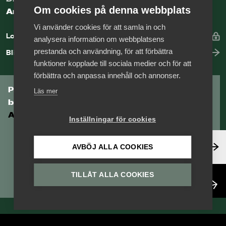
Om cookies på denna webbplats
Arbetsgivarguiden
Vi använder cookies för att samla in och
Logga in
analysera information om webbplatsens
prestanda och användning, för att förbättra
Bli medlem
funktioner kopplade till sociala medier och för att
förbättra och anpassa innehåll och annonser.
Prenumerera på Tågföretagens
Läs mer
branschnyhetsbrev
Aktuell info direkt i din inkorg.
Inställningar för cookies
Anmäl dig här
AVBÖJ ALLA COOKIES
TILLÅT ALLA COOKIES
Läs nyhetsbrev