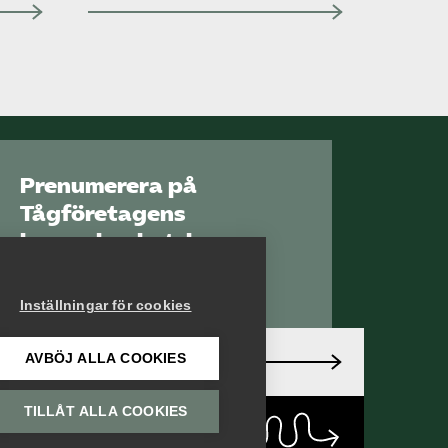
Prenumerera på
Tågföretagens
branschnyhetsbrev
Aktuell info direkt i
din inkorg.
Inställningar för cookies
AVBÖJ ALLA COOKIES
Anmäl dig här
TILLÅT ALLA COOKIES
Läs
nyhetsbrev