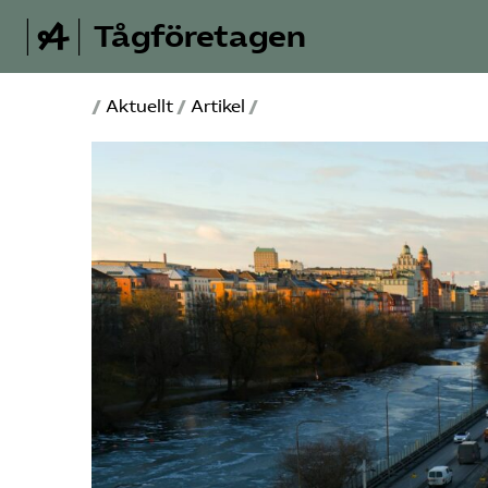
Tågföretagen
/
Aktuellt
/
Artikel
/