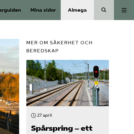
arguiden
Mina sidor
Almega
Aktuellt
MER OM SÄKERHET OCH
BEREDSKAP
Reformagenda för järnvägen
Våra frågor
Aktiviteter
Om oss
27 april
Spårspring – ett