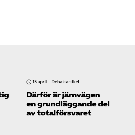
15 april
Debattartikel
tig
Därför är järnvägen
en grundläggande del
av totalförsvaret