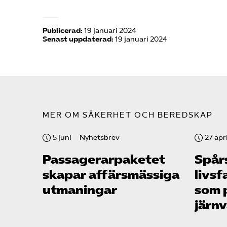
Publicerad:
19 januari 2024
Senast uppdaterad:
19 januari 2024
MER OM SÄKERHET OCH BEREDSKAP
5 juni
Nyhetsbrev
27 apri
Passagerarpaketet
Spår
skapar affärsmässiga
livsf
utmaningar
som 
järn