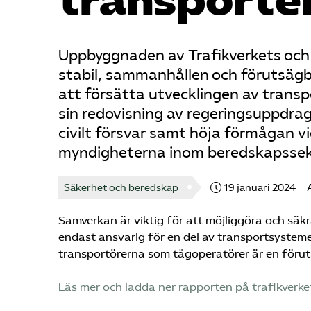
transporte
Uppbyggnaden av Trafikverkets och 
stabil, sammanhållen och förutsägbar
att försätta utvecklingen av transpo
sin redovisning av regeringsuppdra
civilt försvar samt höja förmågan vi
myndigheterna inom beredskapssekt
Säkerhet och beredskap
19 januari 2024
Samverkan är viktig för att möjliggöra och sä
endast ansvarig för en del av transportsystem
transportörerna som tågoperatörer är en föruts
Läs mer och ladda ner rapporten på trafikverke