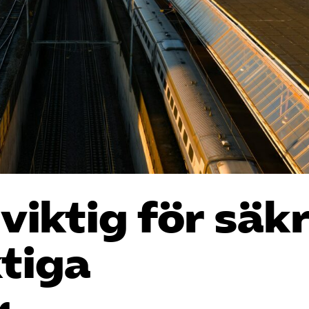
iktig för säk
tiga