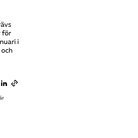
rävs
 för
nuari i
 och
är