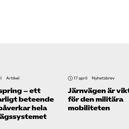
l
Artikel
17 april
Nyhetsbrev
spring – ett
Järnvägen är vik
arligt beteende
för den militära
påverkar hela
mobiliteten
vägssystemet