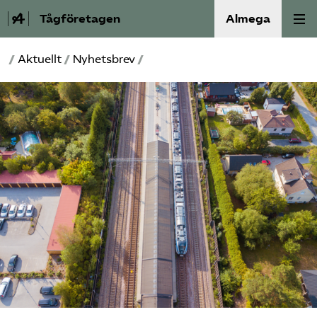
Tågföretagen
Almega
/
Aktuellt
/
Nyhetsbrev
/
Aktuellt
Reformagenda för järnvägen
Våra frågor
Aktiviteter
Om oss
Kontakt
Mina sidor (almega.se)