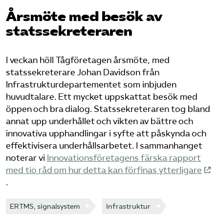
Årsmöte med besök av
Bli medlem
statssekreteraren
Logga in på Arbetsgivarguiden
I veckan höll Tågföretagen årsmöte, med
statssekreterare Johan Davidson från
Sök på tagforetagen.se
Infrastrukturdepartementet som inbjuden
huvudtalare. Ett mycket uppskattat besök med
öppen och bra dialog. Statssekreteraren tog bland
annat upp underhållet och vikten av bättre och
innovativa upphandlingar i syfte att påskynda och
effektivisera underhållsarbetet. I sammanhanget
noterar vi
Innovationsföretagens färska rapport
med tio råd om hur detta kan förfinas ytterligare
.
ERTMS, signalsystem
Infrastruktur