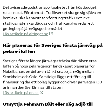
Det aviserade godstransportpaketet från höstbudget
rullas nu ut. Förutom att Trafikverket ska ge sig själva en
hemläxa, ska kapaciteten för tung trafik i det icke-
statliga näten kartläggas och Trafikanalys reda i ett
getingbo på järnvägsgodsområdet.
Läs artikeln på altinget.se
Här planeras för Sveriges första järnväg på
pelare i luften
Sveriges första längre järnvägssträcka där rälsen dras i
luften på höga pelare genom landskapet planeras för
Nobelbanan, en del av en tänkt snabb järnväg mellan
Stockholm och Oslo. Samtidigt läggs ett förslag till
finansiering där ett bolag bygger och driver järnvägen i 30
år innan den överlämnas till staten.
Läs artikeln på dn.se
Utnyttja Fehmarn Bält eller säg adjö till