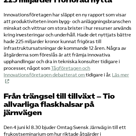
225 miljarder i förlorad nytta
Innovationsföretagen har släppt en ny rapport som visar
att produktiviteten inom bygg- och anläggningsbranschen
minskat och vittnar om stora brister i hur resurser används
kring investeringar och underhåll. Hade det nyttjats bättre
hade 225 miljarder kronor kunnat frigöras till
infrastruktursatsningar de kommande 12 åren. Några av
åtgärderna som föreslås är att främja innovativa
upphandlingar och dra in tekniska konsulter tidigare i
processer, något som
Tågföretagen och
Innovationsföretagen debatterat om
tidigare i år.
Läs mer
Från trängsel till tillväxt – Tio
allvarliga flaskhalsar på
järnvägen
Den 4 juni kl 8.30 bjuder Omtag Svensk Järnväg in till ett
frukostseminarium om hur riktade åtgärder i