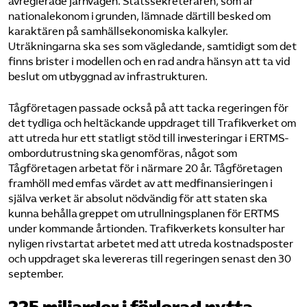
avreglerade järnvägen. Statssekreteraren, som är
nationalekonom i grunden, lämnade därtill besked om
karaktären på samhällsekonomiska kalkyler.
Uträkningarna ska ses som vägledande, samtidigt som det
finns brister i modellen och en rad andra hänsyn att ta vid
beslut om utbyggnad av infrastrukturen.
Tågföretagen passade också på att tacka regeringen för
det tydliga och heltäckande uppdraget till Trafikverket om
att utreda hur ett statligt stöd till investeringar i ERTMS-
ombordutrustning ska genomföras, något som
Tågföretagen arbetat för i närmare 20 år. Tågföretagen
framhöll med emfas värdet av att medfinansieringen i
själva verket är absolut nödvändig för att staten ska
kunna behålla greppet om utrullningsplanen för ERTMS
under kommande årtionden. Trafikverkets konsulter har
nyligen rivstartat arbetet med att utreda kostnadsposter
och uppdraget ska levereras till regeringen senast den 30
september.