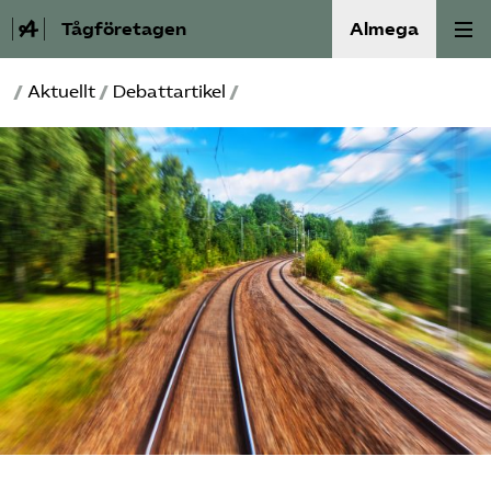
Tågföretagen
Almega
/
Aktuellt
/
Debattartikel
/
Aktuellt
Reformagenda för järnvägen
Våra frågor
Aktiviteter
Om oss
Kontakt
Mina sidor (almega.se)