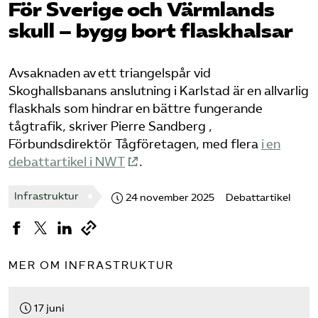
För Sverige och Värmlands
skull – bygg bort flaskhalsar
Bli medlem
Logga in på Arbetsgivarguiden
Avsaknaden av ett triangelspår vid
Skoghallsbanans anslutning i Karlstad är en allvarlig
Sök på tagforetagen.se
flaskhals som hindrar en bättre fungerande
tågtrafik, skriver Pierre Sandberg ,
Förbundsdirektör Tågföretagen, med flera
i en
debattartikel i NWT
.
Infrastruktur
24 november 2025
Debattartikel
MER OM INFRASTRUKTUR
17 juni