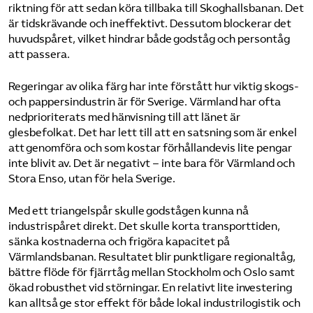
riktning för att sedan köra tillbaka till Skoghallsbanan. Det
är tidskrävande och ineffektivt. Dessutom blockerar det
huvudspåret, vilket hindrar både godståg och persontåg
att passera.
Regeringar av olika färg har inte förstått hur viktig skogs-
och pappersindustrin är för Sverige. Värmland har ofta
nedprioriterats med hänvisning till att länet är
glesbefolkat. Det har lett till att en satsning som är enkel
att genomföra och som kostar förhållandevis lite pengar
inte blivit av. Det är negativt – inte bara för Värmland och
Stora Enso, utan för hela Sverige.
Med ett triangelspår skulle godstågen kunna nå
industrispåret direkt. Det skulle korta transporttiden,
sänka kostnaderna och frigöra kapacitet på
Värmlandsbanan. Resultatet blir punktligare regionaltåg,
bättre flöde för fjärrtåg mellan Stockholm och Oslo samt
ökad robusthet vid störningar. En relativt lite investering
kan alltså ge stor effekt för både lokal industrilogistik och