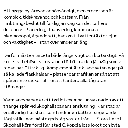
Att bygga ny järnväg är nödvändigt, men processen är
komplex, tidskrävande och kostsam. Från
inriktningsbeslut till färdig järnväg kan det ta flera
decennier. Planering, finansiering, kommunala
planmonopol, äganderätt, hänsyn till vattentäkter, djur
och växtlighet – listan över hinder är lång.
Därför måste vi arbeta både långsiktigt och kortsiktigt. På
kort sikt behöver vi rusta och förbättra den järnväg som vi
redan har. Ett viktigt komplement är riktade satsningar på
så kallade flaskhalsar – platser där trafiken är så tät att
spåren inte räcker till för att hantera alla tåg utan
störningar.
Värmlandsbanan är ett tydligt exempel. Avsaknaden av ett
triangelspår vid Skoghallsbanans anslutning i Karlstad är
en allvarlig flaskhals som hindrar en bättre fungerande
tågtrafik. Idag måste godståg västerifrån till Stora Enso i
Skoghall köra förbi Karlstad C, koppla loss loket och byta