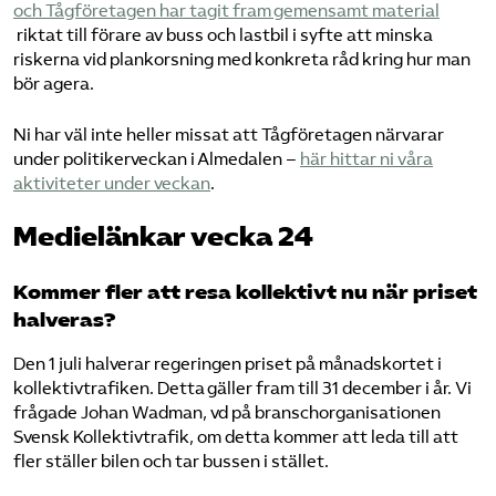
och Tågföretagen har tagit fram gemensamt material​
riktat till förare av buss och lastbil i syfte att minska
riskerna vid plankorsning med konkreta råd kring hur man
bör agera.
Ni har väl inte heller missat att Tågföretagen närvarar
under politikerveckan i Almedalen –
​här hittar ni våra
aktiviteter under veckan​
.
Medielänkar vecka 24
Kommer fler att resa kollektivt nu när priset
halveras?
Den 1 juli halverar regeringen priset på månadskortet i
kollektivtrafiken. Detta gäller fram till 31 december i år. Vi
frågade Johan Wadman, vd på branschorganisationen
Svensk Kollektivtrafik, om detta kommer att leda till att
fler ställer bilen och tar bussen i stället.