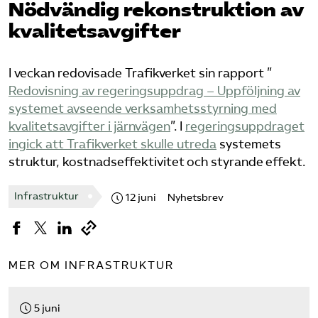
Nödvändig rekonstruktion av
kvalitetsavgifter
Bli medlem
Logga in på Arbetsgivarguiden
I veckan redovisade Trafikverket sin rapport ”
Redovisning av regeringsuppdrag – Uppföljning av
Sök på tagforetagen.se
systemet avseende verksamhetsstyrning med
kvalitetsavgifter i järnvägen​
”. I
​regeringsuppdraget
ingick att Trafikverket skulle utreda​
systemets
struktur, kostnadseffektivitet och styrande effekt.
Infrastruktur
12 juni
Nyhetsbrev
MER OM INFRASTRUKTUR
5 juni