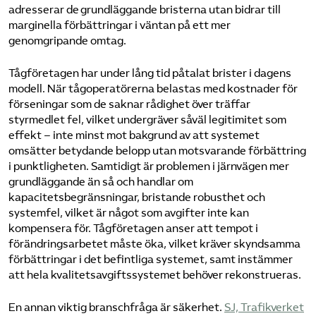
adresserar de grundläggande bristerna utan bidrar till
marginella förbättringar i väntan på ett mer
genomgripande omtag.
Tågföretagen har under lång tid påtalat brister i dagens
modell. När tågoperatörerna belastas med kostnader för
förseningar som de saknar rådighet över träffar
styrmedlet fel, vilket undergräver såväl legitimitet som
effekt – inte minst mot bakgrund av att systemet
omsätter betydande belopp utan motsvarande förbättring
i punktligheten. Samtidigt är problemen i järnvägen mer
grundläggande än så och handlar om
kapacitetsbegränsningar, bristande robusthet och
systemfel, vilket är något som avgifter inte kan
kompensera för. Tågföretagen anser att tempot i
förändringsarbetet måste öka, vilket kräver skyndsamma
förbättringar i det befintliga systemet, samt instämmer
att hela kvalitetsavgiftssystemet behöver rekonstrueras.
En annan viktig branschfråga är säkerhet.
​SJ, Trafikverket