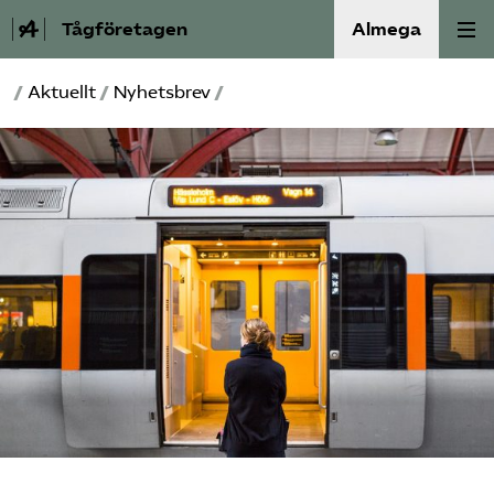
Tågföretagen
Almega
/
Aktuellt
/
Nyhetsbrev
/
Aktuellt
Reformagenda för järnvägen
Våra frågor
Aktiviteter
Om oss
Kontakt
Mina sidor (almega.se)