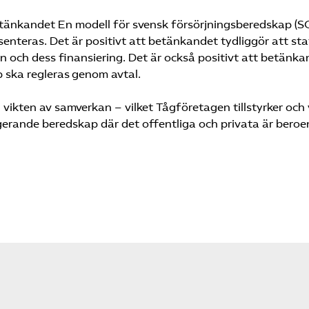
l betänkandet En modell för svensk försörjningsberedskap (
senteras. Det är positivt att betänkandet tydliggör att st
 och dess finansiering. Det är också positivt att betänka
 ska regleras genom avtal.
ikten av samverkan – vilket Tågföretagen tillstyrker och v
gerande beredskap där det offentliga och privata är bero