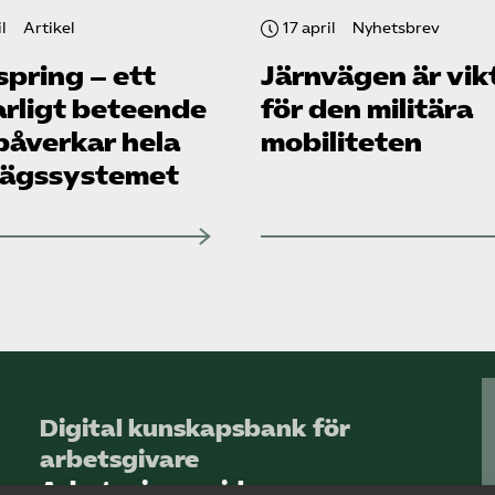
l
Artikel
17 april
Nyhetsbrev
spring – ett
Järnvägen är vik
arligt beteende
för den militära
påverkar hela
mobiliteten
vägssystemet
Digital kunskapsbank för
arbetsgivare
Arbetsgivarguiden