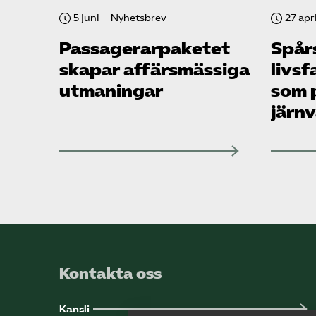
5 juni
Nyhetsbrev
27 apri
Passagerarpaketet
Spår
skapar affärsmässiga
livsf
utmaningar
som 
järn
Kontakta oss
Kansli