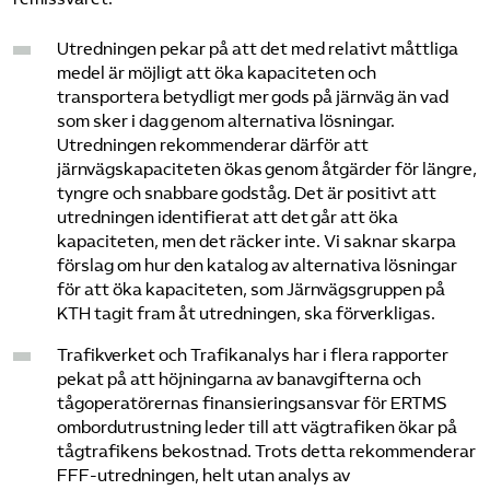
Bli medlem
Utredningen pekar på att det med relativt måttliga
medel är möjligt att öka kapaciteten och
transportera betydligt mer gods på järnväg än vad
Logga in på Arbetsgivarguiden
som sker i dag genom alternativa lösningar.
Utredningen rekommenderar därför att
Sök på tagforetagen.se
järnvägskapaciteten ökas genom åtgärder för längre,
tyngre och snabbare godståg. Det är positivt att
utredningen identifierat att det går att öka
kapaciteten, men det räcker inte. Vi saknar skarpa
förslag om hur den katalog av alternativa lösningar
för att öka kapaciteten, som Järnvägsgruppen på
KTH tagit fram åt utredningen, ska förverkligas.
Trafikverket och Trafikanalys har i flera rapporter
pekat på att höjningarna av banavgifterna och
tågoperatörernas finansieringsansvar för ERTMS
ombordutrustning leder till att vägtrafiken ökar på
tågtrafikens bekostnad. Trots detta rekommenderar
FFF-utredningen, helt utan analys av