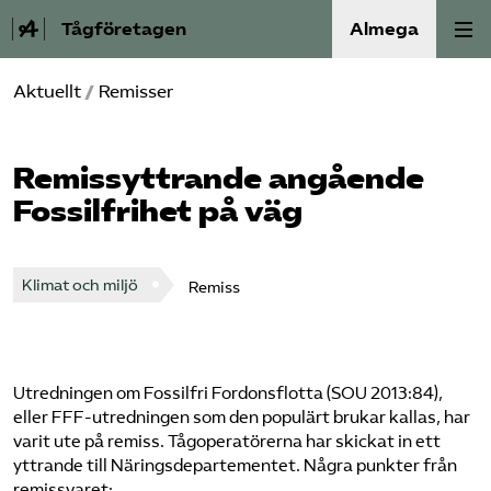
Tågföretagen
Almega
Aktuellt
/
Remisser
Aktuellt
Reformagenda för järnvägen
Remissyttrande angående
Fossilfrihet på väg
Våra frågor
Aktiviteter
Klimat och miljö
Remiss
Om oss
Utredningen om Fossilfri Fordonsflotta (SOU 2013:84),
Kontakt
eller FFF-utredningen som den populärt brukar kallas, har
varit ute på remiss. Tågoperatörerna har skickat in ett
Mina sidor (almega.se)
yttrande till Näringsdepartementet. Några punkter från
remissvaret: