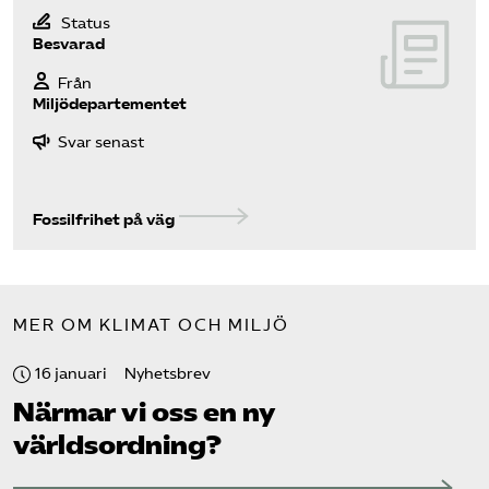
Status
Besvarad
Från
Miljödepartementet
Svar senast
Fossilfrihet på väg
MER OM KLIMAT OCH MILJÖ
16 januari
Nyhetsbrev
Närmar vi oss en ny
världsordning?