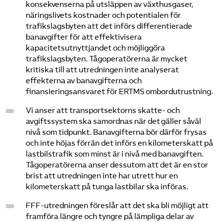
konsekvenserna på utsläppen av växthusgaser,
näringslivets kostnader och potentialen för
trafikslagsbyten att det införs differentierade
banavgifter för att effektivisera
kapacitetsutnyttjandet och möjliggöra
trafikslagsbyten. Tågoperatörerna är mycket
kritiska till att utredningen inte analyserat
effekterna av banavgifterna och
finansieringsansvaret för ERTMS ombordutrustning.
Vi anser att transportsektorns skatte- och
avgiftssystem ska samordnas när det gäller såväl
nivå som tidpunkt. Banavgifterna bör därför frysas
och inte höjas förrän det införs en kilometerskatt på
lastbilstrafik som minst är i nivå med banavgiften.
Tågoperatörerna anser dessutom att det är en stor
brist att utredningen inte har utrett hur en
kilometerskatt på tunga lastbilar ska införas.
FFF-utredningen föreslår att det ska bli möjligt att
framföra längre och tyngre på lämpliga delar av