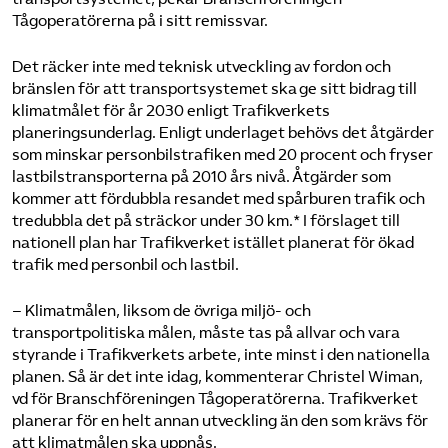
Tågoperatörerna på i sitt remissvar.
Bli medlem
Det räcker inte med teknisk utveckling av fordon och
bränslen för att transportsystemet ska ge sitt bidrag till
Logga in på Arbetsgivarguiden
klimatmålet för år 2030 enligt Trafikverkets
planeringsunderlag. Enligt underlaget behövs det åtgärder
Sök på tagforetagen.se
som minskar personbilstrafiken med 20 procent och fryser
lastbilstransporterna på 2010 års nivå. Åtgärder som
kommer att fördubbla resandet med spårburen trafik och
tredubbla det på sträckor under 30 km.* I förslaget till
nationell plan har Trafikverket istället planerat för ökad
trafik med personbil och lastbil.
– Klimatmålen, liksom de övriga miljö- och
transportpolitiska målen, måste tas på allvar och vara
styrande i Trafikverkets arbete, inte minst i den nationella
planen. Så är det inte idag, kommenterar Christel Wiman,
vd för Branschföreningen Tågoperatörerna. Trafikverket
planerar för en helt annan utveckling än den som krävs för
att klimatmålen ska uppnås.