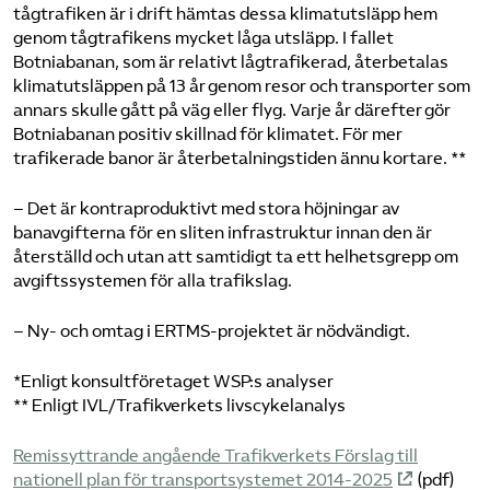
tågtrafiken är i drift hämtas dessa klimatutsläpp hem
genom tågtrafikens mycket låga utsläpp. I fallet
Botniabanan, som är relativt lågtrafikerad, återbetalas
klimatutsläppen på 13 år genom resor och transporter som
annars skulle gått på väg eller flyg. Varje år därefter gör
Botniabanan positiv skillnad för klimatet. För mer
trafikerade banor är återbetalningstiden ännu kortare. **
– Det är kontraproduktivt med stora höjningar av
banavgifterna för en sliten infrastruktur innan den är
återställd och utan att samtidigt ta ett helhetsgrepp om
avgiftssystemen för alla trafikslag.
– Ny- och omtag i ERTMS-projektet är nödvändigt.
*Enligt konsultföretaget WSP:s analyser
** Enligt IVL/Trafikverkets livscykelanalys
Remissyttrande angående Trafikverkets Förslag till
nationell plan för transportsystemet 2014-2025
(pdf)