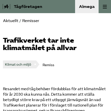
Tågföretagen
Almega
Aktuellt
/
Remisser
Aktuellt
Reformagenda för järnvägen
Trafikverket tar inte
klimatmålet på allvar
Våra frågor
Aktiviteter
Klimat och miljö
Remiss
Om oss
Resandet med tåg behöver fördubblas för att klimatmålet
Kontakt
för år 2030 ska kunna nås. Detta kommer att ställa
betydligt större krav på ett utbyggt järnvägsnät än vad
Mina sidor (almega.se)
Trafikverket planerar för i förslaget till nationell plan för
transportsystemet, pekar Branschföreningen