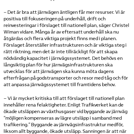
– Det är bra att järnvägen äntligen får mer resurser. Vi är
positiva till fokuseringen på underhåll, drift och
reinvesteringar i förslaget till nationell plan, säger Christel
Wiman vidare. Många år av eftersatt underhåll ska nu
åtgärdas och flera viktiga projekt finns med i planen.
Förslaget återställer infrastrukturen och är viktiga steg i
rätt riktning, men det är inte tillräckligt för att skapa
nödvändig kapacitet i järnvägssystemet. Det behövs en
långsiktig plan för hur järnvägsinfrastrukturen ska
utvecklas för att järnvägen ska kunna möta dagens
efterfrågan på godstransporter och resor med tåg och för
att anpassa järnvägssystemet till framtidens behov.
– Vi är mycket kritiska till att förslaget till nationell plan
innehåller rena felaktigheter. Enligt Trafikverket kan de
ökade utsläppen av växthusgaser vid byggande av järnväg
”möjligen kompenseras av lägre utsläpp i samband med
trafikering.” Byggande av järnvägsinfrastruktur medför,
liksom allt byggande, ökade utsläpp. Sanningen är att när