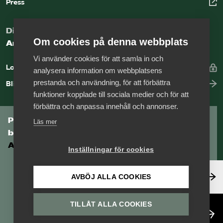
Press
Digital kunskapsbank för arbetsgivare
Om cookies på denna webbplats
Arbetsgivarguiden
Vi använder cookies för att samla in och
Logga in
analysera information om webbplatsens
prestanda och användning, för att förbättra
Bli medlem
funktioner kopplade till sociala medier och för att
förbättra och anpassa innehåll och annonser.
Prenumerera på Tågföretagens
Läs mer
branschnyhetsbrev
Aktuell info direkt i din inkorg.
Inställningar för cookies
Anmäl dig här
AVBÖJ ALLA COOKIES
TILLÅT ALLA COOKIES
Läs nyhetsbrev