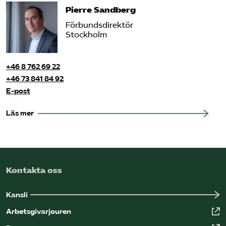
Pierre Sandberg
Förbundsdirektör
Stockholm
+46 8 762 69 22
+46 73 841 84 92
E-post
Läs mer
Kontakta oss
Kansli
Arbetsgivarjouren