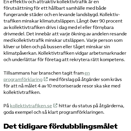
En effektiv och attraktiv kollektivtrafik är en
förutsättning för ett hållbart samhälle med både
Bli medlem
fungerande städer och en levande landsbygd. Kollektiv­
trafiken minskar klimatutsläppen. Långt över 90 procent
av kollektiv­trafiken drivs i dag med el eller förnybara
Logga in på Arbetsgivarguiden
drivmedel. Det innebär att varje ökning av andelen resande
med kollektivtrafik minskar utsläppen. Varje person som
Sök på tagforetagen.se
kliver ur bilen och på bussen eller tåget minskar sin
klimatpåverkan. Kollektiv­trafiken vidgar arbetsmarknader
och underlättar för företag att rekrytera rätt kompetens.
Tillsammans har branschen tagit fram
en
programförklaring
med förslag på åtgärder som krävs
för att nå målet 4 av 10 motoriserade resor ska ske med
kollektiv­trafiken.
På
kollektiv­trafiken.se
hittar du status på åtgärderna,
goda exempel och så klart programförklaringen.
Det tidigare fördubblingsmålet