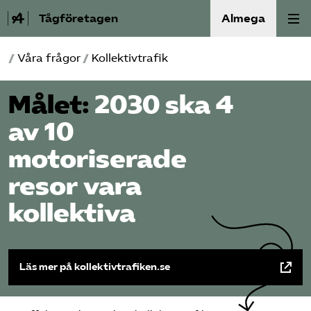
Tågföretagen
Almega
/
Våra frågor
/
Kollektivtrafik
Aktuellt
Målet:
2030 ska 4
Reformagenda för järnvägen
av 10
Våra frågor
motoriserade
Aktiviteter
resor vara
kollektiva
Om oss
Kontakt
Läs mer på kollektivtrafiken.se
Mina sidor (almega.se)