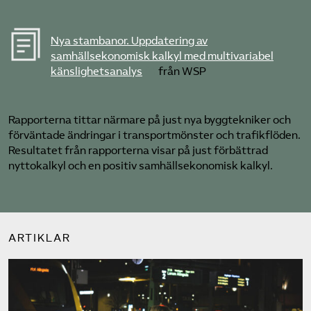
Nya stambanor. Uppdatering av
samhällsekonomisk kalkyl med multivariabel
känslighetsanalys
från WSP
Rapporterna tittar närmare på just nya byggtekniker och
förväntade ändringar i transportmönster och trafikflöden.
Resultatet från rapporterna visar på just förbättrad
nyttokalkyl och en positiv samhällsekonomisk kalkyl.
ARTIKLAR