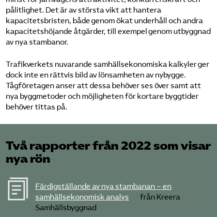
pålitlighet. Det är av största vikt att hantera
Bli medlem
kapacitetsbristen, både genom ökat underhåll och andra
kapacitetshöjande åtgärder, till exempel genom utbyggnad
av nya stambanor.
Logga in på Arbetsgivarguiden
Trafikverkets nuvarande samhällsekonomiska kalkyler ger
Sök på tagforetagen.se
dock inte en rättvis bild av lönsamheten av nybygge.
Tågföretagen anser att dessa behöver ses över samt att
nya byggmetoder och möjligheten för kortare byggtider
behöver tittas på.
Två rapporter från 2022 som visar
nya rön
Färdigställande av nya stambanan – en
samhällsekonomisk analys
från Kreera
Samhällsbyggnad