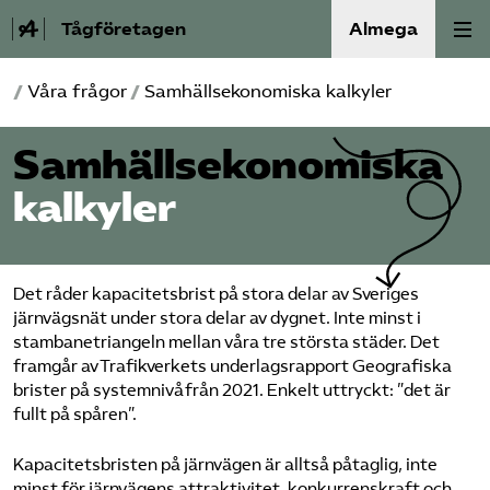
Tågföretagen
Almega
/
Våra frågor
/
Samhällsekonomiska kalkyler
Aktuellt
Samhällsekonomiska
Reformagenda för järnvägen
kalkyler
Våra frågor
Aktiviteter
Det råder kapacitetsbrist på stora delar av Sveriges
järnvägsnät under stora delar av dygnet. Inte minst i
Om oss
stambanetriangeln mellan våra tre största städer. Det
framgår av Trafikverkets underlagsrapport Geografiska
brister på systemnivå från 2021. Enkelt uttryckt: ”det är
Kontakt
fullt på spåren”.
Mina sidor (almega.se)
Kapacitetsbristen på järnvägen är alltså påtaglig, inte
minst för järnvägens attraktivitet, konkurrenskraft och