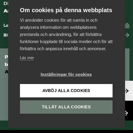
Digital kunskapsbank för arbetsgivare
Om cookies på denna webbplats
Arbetsgivarguiden
Vi använder cookies för att samla in och
Logga in
analysera information om webbplatsens
prestanda och användning, för att förbättra
Bli medlem
funktioner kopplade till sociala medier och för att
förbättra och anpassa innehåll och annonser.
Prenumerera på Tågföretagens
Läs mer
branschnyhetsbrev
Aktuell info direkt i din inkorg.
Inställningar för cookies
Anmäl dig här
AVBÖJ ALLA COOKIES
TILLÅT ALLA COOKIES
Läs nyhetsbrev