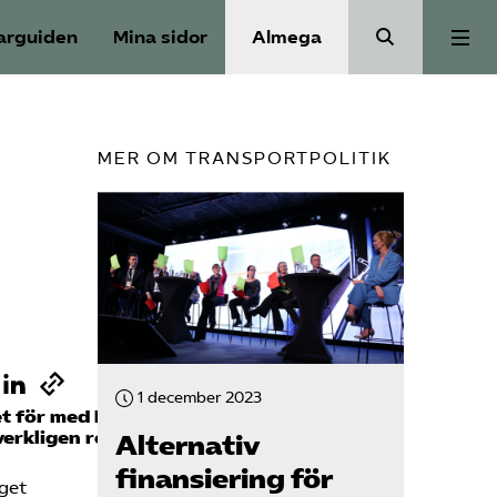
arguiden
Mina sidor
Almega
Aktuellt
MER OM TRANSPORTPOLITIK
Reformagenda för järnvägen
Våra frågor
Aktiviteter
1 december 2023
llet för med bilen samt väljer tåget framför
Om oss
 verkligen redo att hoppa på trenden?
Alternativ
finansiering för
åget