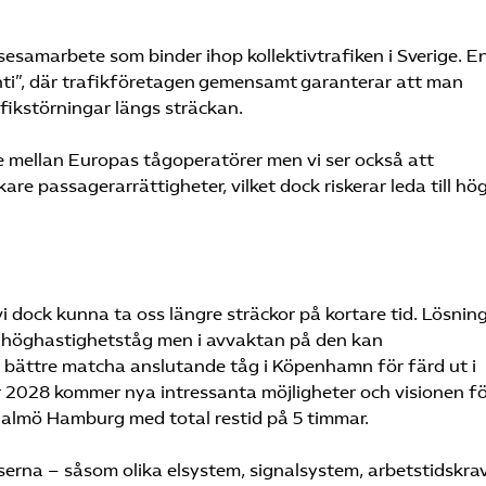
resesamarbete som binder ihop kollektivtrafiken i Sverige. E
ti”, där trafikföretagen gemensamt garanterar att man
afikstörningar längs sträckan.
 mellan Europas tågoperatörer men vi ser också att
re passagerarrättigheter, vilket dock riskerar leda till hö
vi dock kunna ta oss längre sträckor på kortare tid. Lösnin
r höghastighetståg men i avvaktan på den kan
tt bättre matcha anslutande tåg i Köpenhamn för färd ut i
 2028 kommer nya intressanta möjligheter och visionen fö
Malmö Hamburg med total restid på 5 timmar.
erna – såsom olika elsystem, signalsystem, arbetstidskra