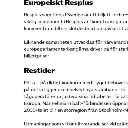
Europeiskt Resplus
Resplus som finns i Sverige är ett biljett- och 
viktig komponent i Resplus är ”kom-fram-garan
kommer fram till sin slutdestination oavsett tr
Liknande samarbeten utvecklas för närvarande
europaparlamentariker gärna driver på för starka
biljettpriser.
Restider
För att på riktigt konkurra med flyget behöver 
på detta ligger exempelvis i nya stambanor fö
tågoperatörerna justera sina tidtabeller för a
Europa. När Fehmarn bält-förbindelsen öppnar
2030-talet blir en storregion från Stockholm-
Utmaningar som vi för närvarande ser vid gräns