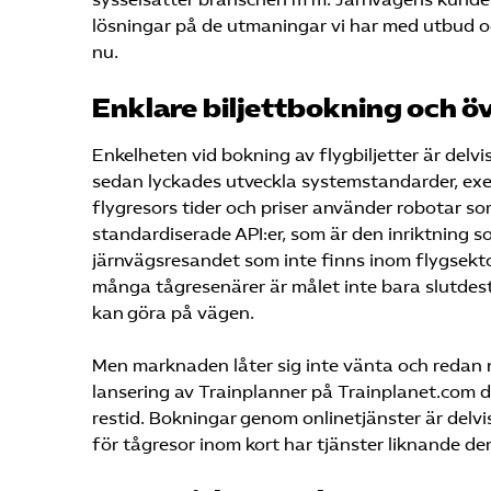
lösningar på de utmaningar vi har med utbud och
nu.
Enklare biljettbokning och ö
Enkelheten vid bokning av flygbiljetter är delvi
sedan lyckades utveckla systemstandarder, exem
flygresors tider och priser använder robotar so
standardiserade API:er, som är den inriktning s
järnvägsresandet som inte finns inom flygsekto
många tågresenärer är målet inte bara slutdest
kan göra på vägen.
Men marknaden låter sig inte vänta och redan 
lansering av Trainplanner på Trainplanet.com d
restid. Bokningar genom onlinetjänster är delvi
för tågresor inom kort har tjänster liknande d