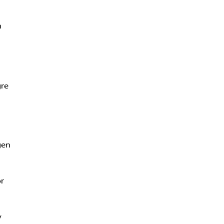
n
gre
gen
r
v