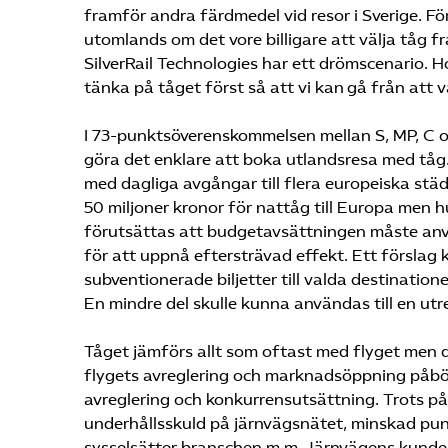
framför andra färdmedel vid resor i Sverige. Fö
utomlands om det vore billigare att välja tåg f
SilverRail Technologies har ett drömscenario. Hon
tänka på tåget först så att vi kan gå från att var
I 73-punktsöverenskommelsen mellan S, MP, C oc
göra det enklare att boka utlandsresa med tåg
med dagliga avgångar till flera europeiska stä
50 miljoner kronor för nattåg till Europa men 
förutsättas att budgetavsättningen måste anv
för att uppnå eftersträvad effekt. Ett förslag k
subventionerade biljetter till valda destinatione
En mindre del skulle kunna användas till en utr
Tåget jämförs allt som oftast med flyget men d
flygets avreglering och marknadsöppning påbör
avreglering och konkurrensutsättning. Trots p
underhållsskuld på järnvägsnätet, minskad punk
sysselsätter branschen m m. Järnvägens kunde