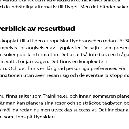
 kundvänliga alternativ till flyget. Men det händer saker
verblick av reseutbud
s kopplat till att den europeiska flygbranschen redan för 3
pelvis för angivelser av flygplaster. De sajter som presen
m söker publik information. Det är alltså inte bara en fråg
om valts för järnvägen. Det finns en komplexitet i
rn. Och det finns en lång rad personliga preferenser. För
inationen utan även resan i sig och de eventuella stopp 
nu finns sajter som Trainline.eu och innan sommaren plan
är man kan planera sina resor och se sträckor, tågbyten o
s möjliga redan nu men utvecklas successivt. Det innebär at
em som finns på flygsidan.