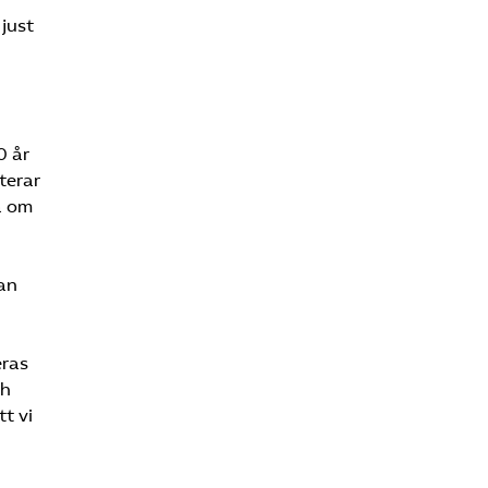
 just
0 år
terar
a om
man
eras
ch
t vi