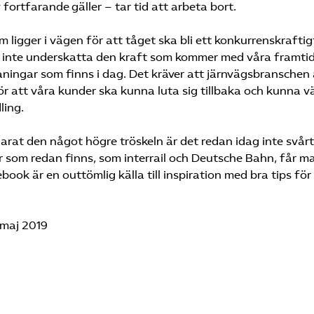
fortfarande gäller – tar tid att arbeta bort.
om ligger i vägen för att tåget ska bli ett konkurrenskraftig
 vi inte underskatta den kraft som kommer med våra framti
ningar som finns i dag. Det kräver att järnvägsbranschen
r att våra kunder ska kunna luta sig tillbaka och kunna vä
ling.
rat den något högre tröskeln är det redan idag inte svårt
r som redan finns, som interrail och Deutsche Bahn, får m
ok är en outtömlig källa till inspiration med bra tips för
 maj 2019