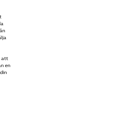
t
da
 än
lja
 att
an en
 din