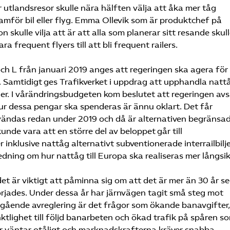
r utlandsresor skulle nära hälften välja att åka mer tåg
ramför bil eller flyg. Emma Ollevik som är produktchef på
 skulle vilja att är att alla som planerar sitt resande skul
a frequent flyers till att bli frequent railers.
h L från januari 2019 anges att regeringen ska agera för
. Samtidigt ges Trafikverket i uppdrag att upphandla natt
der. I vårändringsbudgeten kom beslutet att regeringen avs
hur dessa pengar ska spenderas är ännu oklart. Det får
ändas redan under 2019 och då är alternativen begränsa
unde vara att en större del av beloppet går till
r inklusive nattåg alternativt subventionerade interrailbilje
edning om hur nattåg till Europa ska realiseras mer långsik
et är viktigt att påminna sig om att det är mer än 30 år s
jades. Under dessa år har järnvägen tagit små steg mot
ågående avreglering är det frågor som ökande banavgifter,
tlighet till följd banarbeten och ökad trafik på spåren s
r väntar otåligt och marknadskrafterna kräver snabba