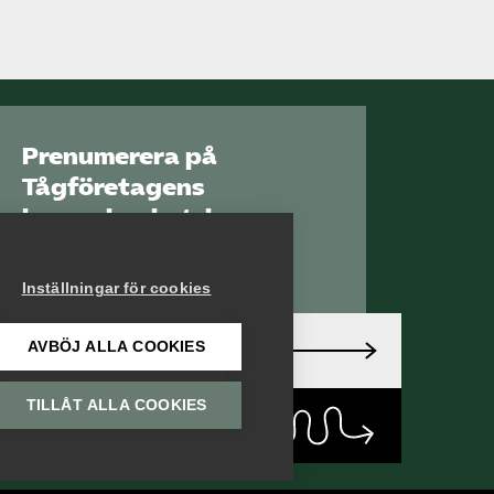
Prenumerera på
Tågföretagens
branschnyhetsbrev
Aktuell info direkt i
din inkorg.
Inställningar för cookies
AVBÖJ ALLA COOKIES
Anmäl dig här
TILLÅT ALLA COOKIES
Läs
nyhetsbrev