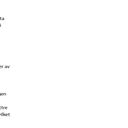
 ta
i
er av
gen
ttre
ilket