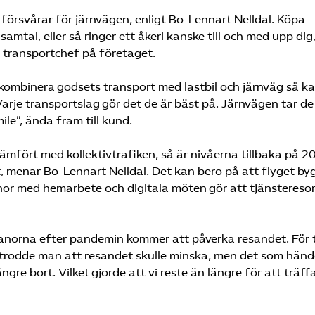
örsvårar för järnvägen, enligt Bo-Lennart Nelldal. Köpa
amtal, eller så ringer ett åkeri kanske till och med upp dig
 transportchef på företaget.
kombinera godsets transport med lastbil och järnväg så k
arje transportslag gör det de är bäst på. Järnvägen tar de
ile”, ända fram till kund.
ämfört med kollektivtrafiken, så är nivåerna tillbaka på 2
it, menar Bo-Lennart Nelldal. Det kan bero på att flyget by
anor med hemarbete och digitala möten gör att tjänstereso
anorna efter pandemin kommer att påverka resandet. För t
r trodde man att resandet skulle minska, men det som händ
gre bort. Vilket gjorde att vi reste än längre för att träff