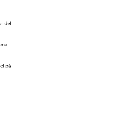
r del
omma
del på