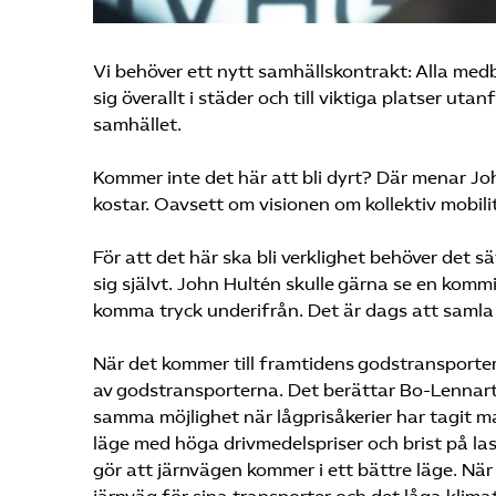
Vi behöver ett nytt samhällskontrakt: Alla medb
sig överallt i städer och till viktiga platser ut
samhället.
Kommer inte det här att bli dyrt? Där menar Jo
kostar. Oavsett om visionen om kollektiv mobilit
För att det här ska bli verklighet behöver det 
sig självt. John Hultén skulle gärna se en kom
komma tryck underifrån. Det är dags att samla 
När det kommer till framtidens godstransporter 
av godstransporterna. Det berättar Bo-Lennart 
samma möjlighet när lågprisåkerier har tagit m
läge med höga drivmedelspriser och brist på las
gör att järnvägen kommer i ett bättre läge. När p