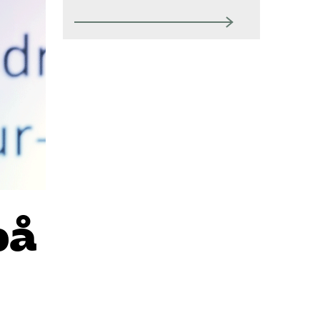
Kontakt
Mina sidor (almega.se)
Bli medlem
Logga in på
Arbetsgivarguiden
Sök på tagforetagen.se
på