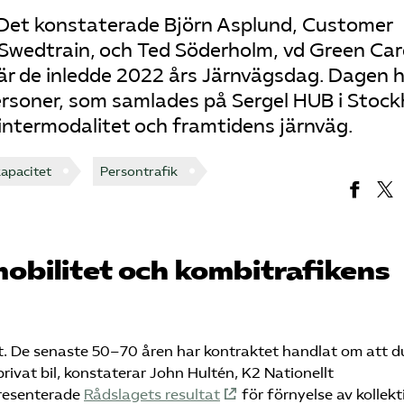
 Det konstaterade Björn Asplund, Customer
 Swedtrain, och Ted Söderholm, vd Green Ca
är de inledde 2022 års Järnvägsdag. Dagen 
ersoner, som samlades på Sergel HUB i Stoc
 intermodalitet och framtidens järnväg.
apacitet
Persontrafik
mobilitet och kombitrafikens
t. De senaste 50–70 åren har kontraktet handlat om att d
rivat bil, konstaterar John Hultén, K2 Nationellt
presenterade
Rådslagets resultat
för förnyelse av kollekt