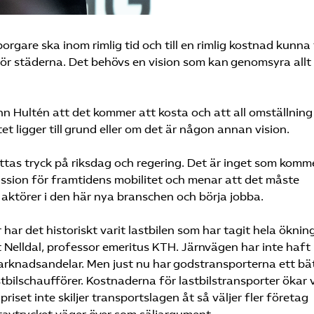
orgare ska inom rimlig tid och till en rimlig kostnad kunna
anför städerna. Det behövs en vision som kan genomsyra allt 
hn Hultén att det kommer att kosta och att all omställning
et ligger till grund eller om det är någon annan vision.
sättas tryck på riksdag och regering. Det är inget som komm
mission för framtidens mobilitet och menar att det måste
aktörer i den här nya branschen och börja jobba.
har det historiskt varit lastbilen som har tagit hela öknin
Nelldal, professor emeritus KTH. Järnvägen har inte haft
arknadsandelar. Men just nu har godstransporterna ett bä
tbilschaufförer. Kostnaderna för lastbilstransporter ökar v
riset inte skiljer transportslagen åt så väljer fler företag