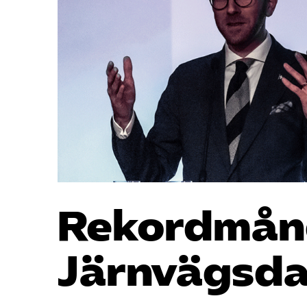
Rekordmång
Järnvägs­d