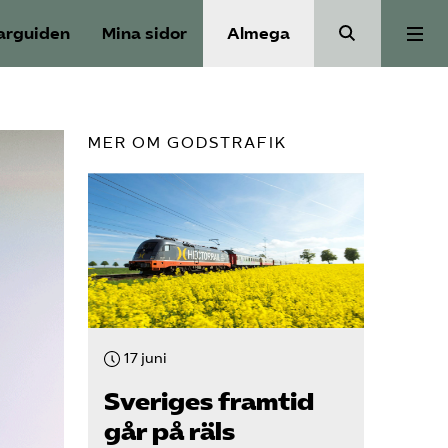
arguiden
Mina sidor
Almega
Aktuellt
MER OM GODSTRAFIK
Reformagenda för järnvägen
Våra frågor
Aktiviteter
17 juni
Om oss
Sveriges framtid
går på räls