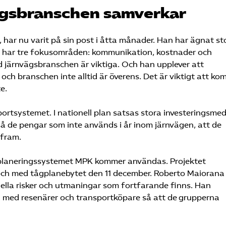
vägsbranschen samverkar
 har nu varit på sin post i åtta månader. Han har ägnat sto
n har tre fokusområden: kommunikation, kostnader och
järnvägsbranschen är viktiga. Och han upplever att
ch branschen inte alltid är överens. Det är viktigt att k
e.
sportsystemet. I nationell plan satsas stora investeringsme
 de pengar som inte används i år inom järnvägen, att de
 fram.
 planeringssystemet MPK kommer användas. Projektet
 och med tågplanebytet den 11 december. Roberto Maiorana
uella risker och utmaningar som fortfarande finns. Han
 med resenärer och transportköpare så att de grupperna