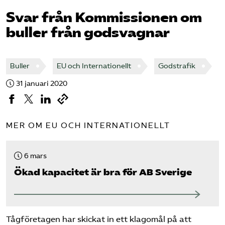
Svar från Kommissionen om
Bli medlem
buller från godsvagnar
Logga in på Arbetsgivarguiden
Buller
EU och Internationellt
Godstrafik
Sök på tagforetagen.se
31 januari 2020
MER OM EU OCH INTERNATIONELLT
6 mars
Ökad kapacitet är bra för AB Sverige
Tågföretagen har skickat in ett klagomål på att