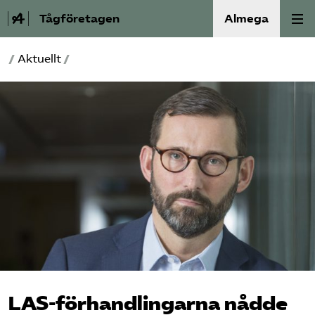
Tågföretagen
Almega
/
Aktuellt
/
Aktuellt
Reformagenda för järnvägen
Våra frågor
Aktiviteter
Om oss
Kontakt
Mina sidor (almega.se)
LAS-förhandlingarna nådde