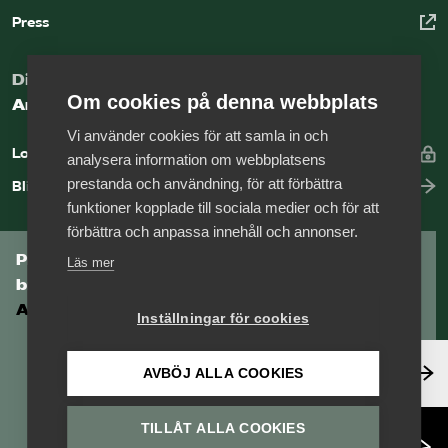
Press
Digital kunskapsbank för arbetsgivare
Om cookies på denna webbplats
Arbetsgivarguiden
Vi använder cookies för att samla in och
Logga in
analysera information om webbplatsens
prestanda och användning, för att förbättra
Bli medlem
funktioner kopplade till sociala medier och för att
förbättra och anpassa innehåll och annonser.
Prenumerera på Tågföretagens
Läs mer
branschnyhetsbrev
Aktuell info direkt i din inkorg.
Inställningar för cookies
Anmäl dig här
AVBÖJ ALLA COOKIES
TILLÅT ALLA COOKIES
Läs nyhetsbrev