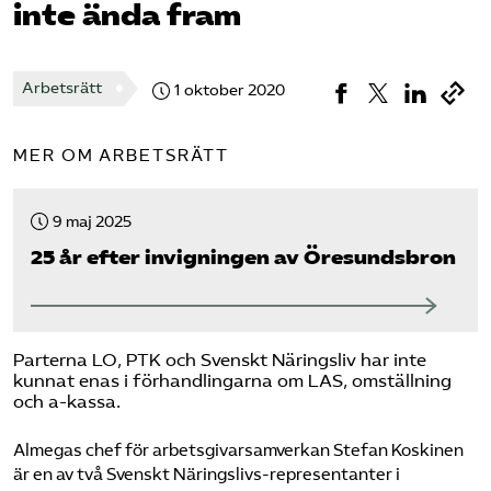
inte ända fram
Bli medlem
Arbetsrätt
1 oktober 2020
Logga in på Arbetsgivarguiden
MER OM ARBETSRÄTT
Sök på tagforetagen.se
9 maj 2025
25 år efter invigningen av Öresundsbron
Parterna LO, PTK och Svenskt Näringsliv har inte
kunnat enas i förhandlingarna om LAS, omställning
och a-kassa.
Almegas chef för arbetsgivarsamverkan Stefan Koskinen
är en av två Svenskt Näringslivs-representanter i