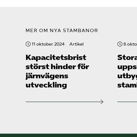
MER OM NYA STAMBANOR
11 oktober 2024
Artikel
6 okt
Kapacitets­brist
Stor
störst hinder för
upps
järnvägens
utby
utveckling
stam