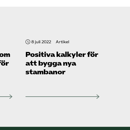
8 juli 2022
Artikel
som
Positiva kalkyler för
för
att bygga nya
stambanor