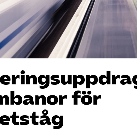
geringsuppdra
mbanor för
etståg