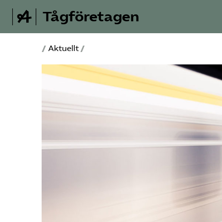
Tågföretagen
/
Aktuellt
/