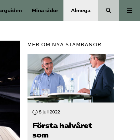
arguiden
Mina sidor
Almega
Aktuellt
MER OM NYA STAMBANOR
Reformagenda för järnvägen
Våra frågor
Aktiviteter
8 juli 2022
Om oss
Första halvåret
som