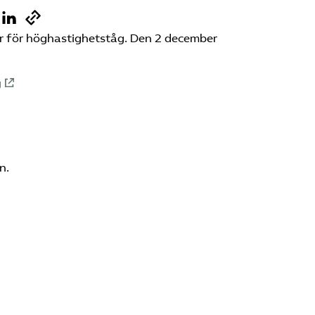
r för höghastighetståg. Den 2 december
g
n.