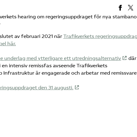
verkets hearing om regeringsuppdraget för nya stambano
.
lutet av februari 2021 när
Trafikverkets regeringsuppdra
el här.
 underlag med ytterligare ett utredningsalternativ
där
vi en intensiv remissfas avseende Trafikverkets
 Infrastruktur är engagerade och arbetar med remissvare
eringsuppdraget den 31 augusti.