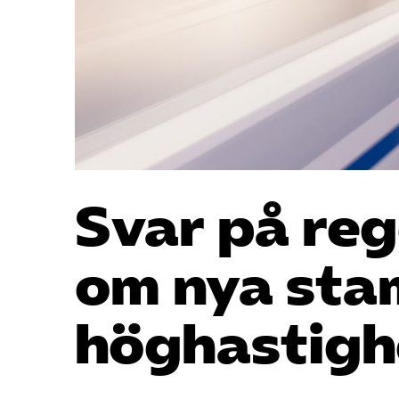
Svar på re
om nya sta
höghastigh