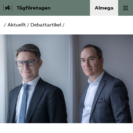
Tågföretagen
Almega
/
Aktuellt
/
Debattartikel
/
Aktuellt
Reformagenda för järnvägen
Våra frågor
Aktiviteter
Om oss
Kontakt
Mina sidor (almega.se)