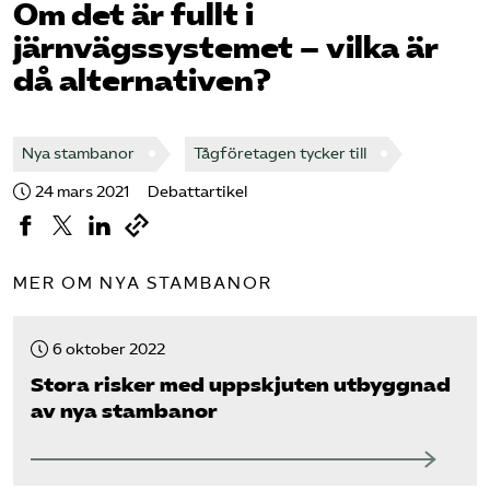
Om det är fullt i
järnvägssystemet – vilka är
Bli medlem
då alternativen?
Logga in på Arbetsgivarguiden
Nya stambanor
Tågföretagen tycker till
Sök på tagforetagen.se
24 mars 2021
Debattartikel
MER OM NYA STAMBANOR
6 oktober 2022
Stora risker med uppskjuten utbyggnad
av nya stambanor