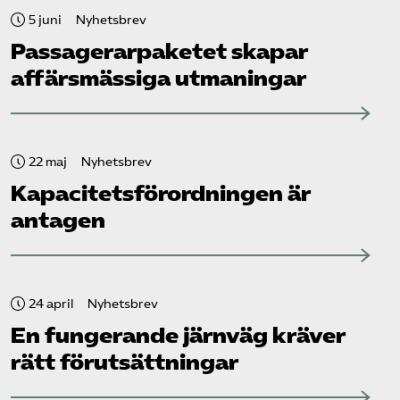
5 juni
Nyhetsbrev
Passagerarpaketet skapar
affärsmässiga utmaningar
22 maj
Nyhetsbrev
Kapacitets­förordningen är
antagen
24 april
Nyhetsbrev
En fungerande järnväg kräver
rätt förutsättningar