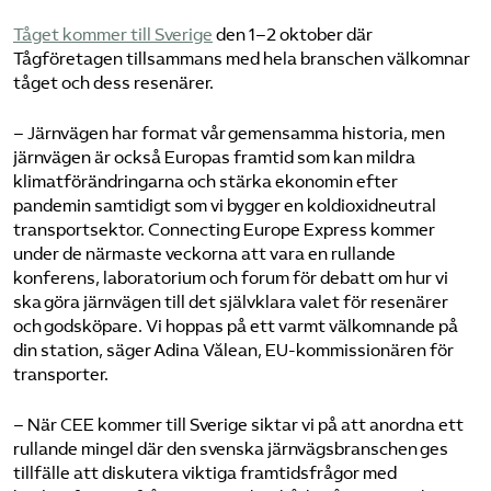
Tåget kommer till Sverige
den 1–2 oktober där
Tågföretagen tillsammans med hela branschen välkomnar
tåget och dess resenärer.
– Järnvägen har format vår gemensamma historia, men
järnvägen är också Europas framtid som kan mildra
klimatförändringarna och stärka ekonomin efter
pandemin samtidigt som vi bygger en koldioxidneutral
transportsektor. Connecting Europe Express kommer
under de närmaste veckorna att vara en rullande
konferens, laboratorium och forum för debatt om hur vi
ska göra järnvägen till det självklara valet för resenärer
och godsköpare. Vi hoppas på ett varmt välkomnande på
din station, säger Adina Vălean, EU-kommissionären för
transporter.
– När CEE kommer till Sverige siktar vi på att anordna ett
rullande mingel där den svenska järnvägsbranschen ges
tillfälle att diskutera viktiga framtidsfrågor med