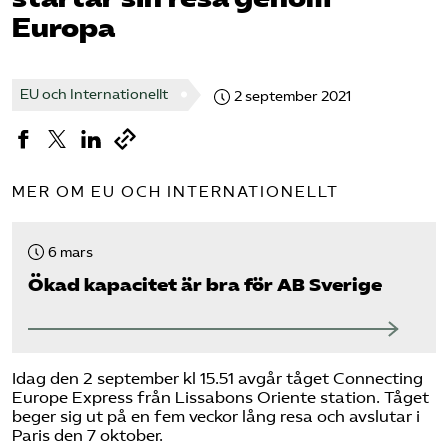
Europa
Bli medlem
Logga in på Arbetsgivarguiden
EU och Internationellt
2 september 2021
Sök på tagforetagen.se
MER OM EU OCH INTERNATIONELLT
6 mars
Ökad kapacitet är bra för AB Sverige
Idag den 2 september kl 15.51 avgår tåget Connecting
Europe Express från Lissabons Oriente station. Tåget
beger sig ut på en fem veckor lång resa och avslutar i
Paris den 7 oktober.