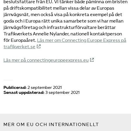
beslutsfattare från EU. Vi tänker både påminna om bristen
på driftskompatibilitet mellan vissa delar av Europas
järnvägsnät, men också visa på konkreta exempel på det
goda och i Europa rätt unika samarbete som vi har mellan
järnvägsföretag och infrastrukturförvaltare berättar
Trafikverkets Annelie Nylander, nationell kontaktperson
för Europaåret.
Läs mer om Connecting Europe Express på
trafikverket.se
Läs mer på connectingeuropeexpress.eu
Publicerad:
2 september 2021
Senast uppdaterad:
3 september 2021
MER OM EU OCH INTERNATIONELLT