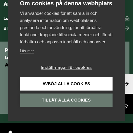
Om cookies på denna webbplats
Arbetsgivarguiden
Vi använder cookies för att samla in och
Logga in
analysera information om webbplatsens
prestanda och användning, för att förbättra
Bli medlem
funktioner kopplade till sociala medier och för att
förbättra och anpassa innehåll och annonser.
Prenumerera på Tågföretagens
Läs mer
branschnyhetsbrev
Aktuell info direkt i din inkorg.
Inställningar för cookies
Anmäl dig här
AVBÖJ ALLA COOKIES
TILLÅT ALLA COOKIES
Läs nyhetsbrev