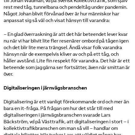
till Johan Wadman, vd på Svensk Kollektivtrafik, som själv
rest med tåg, tunnelbana och pendeltåg under pandemin.
Något Johan blivit förvånad över är hur människor har
anpassat sig så väl och visat hänsyn till varandra:
– En glad överraskning är att det här beteendet lever kvar
nu när vi har blivit lite fler resenärer ombord på tågen igen
och det blir lite mera trängsel. Ändå visar folk varandra
hänsyn när de exempelvis kliver av och på ett tåg, och
håller avstånd. Lite fin respekt för varandra. Det här är ett
beteende som jag gärna ser fortsätter, även när smittan är
över.
Digitaliseringen i järnvägsbranschen
Digitalisering är ett vanligt förekommande ord och mer än
bara en it-fråga. På frågan om hur det står till med
digitaliseringen i järnvägsbranschen svarade Lars
Bäckström, vd på Västtrafik, att digitaliseringen i stort – i
kollektivtrafikbranschen om man så vill – handlar om
digitala biljetter. Här tycker Lars att väldigt många har