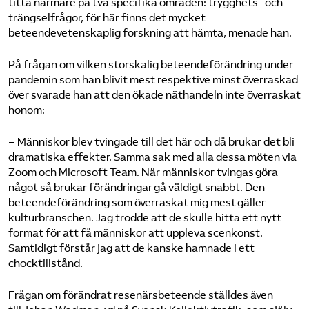
titta närmare på två specifika områden: trygghets- och
trängselfrågor, för här finns det mycket
beteendevetenskaplig forskning att hämta, menade han.
På frågan om vilken storskalig beteendeförändring under
pandemin som han blivit mest respektive minst överraskad
över svarade han att den ökade näthandeln inte överraskat
honom:
– Människor blev tvingade till det här och då brukar det bli
dramatiska effekter. Samma sak med alla dessa möten via
Zoom och Microsoft Team. När människor tvingas göra
något så brukar förändringar gå väldigt snabbt. Den
beteendeförändring som överraskat mig mest gäller
kulturbranschen. Jag trodde att de skulle hitta ett nytt
format för att få människor att uppleva scenkonst.
Samtidigt förstår jag att de kanske hamnade i ett
chocktillstånd.
Frågan om förändrat resenärsbeteende ställdes även