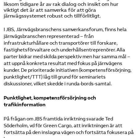
liksom tidigare år av rak dialog och insikt om hur
viktigt det är att samverka för att göra
järnvägssystemet robust och tillförlitligt.
I JBS, Järnvägsbranschens samverkansforum, finns hela
järnvägsbranschen representerad – från
infrastrukturhållare och transportörer till forskare,
fastighetsförvaltare och underhållsentreprenörer. Alla
parter bidrar med skilda perspektiv men har samma mål –
att uppnå konkreta resultat med fokus på järnvägens
kunder. De prioriterade initiativen (kompetensförsörjning,
punktlighet/TTT) låg till grund för seminariets
diskussioner, vilket skedde i runda‑bords‑samtal.
Punktlighet, kompetensförsörjning och
trafikinformation
På frågan om JBS framtida inriktning svarade Ted
Söderholm, vd för Green Cargo, att inriktningen är att
fortsätta på den inslagna vägen och fortsätta fokusera på