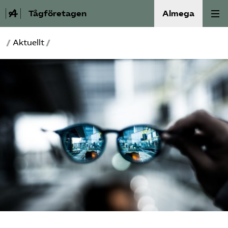
Tågföretagen
Almega
/
Aktuellt
/
Aktuellt
Reformagenda för järnvägen
Våra frågor
Aktiviteter
Om oss
Kontakt
Mina sidor (almega.se)