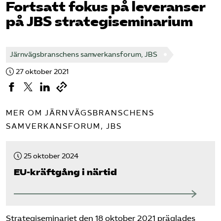
Fortsatt fokus på leveranser
på JBS strategiseminarium
Bli medlem
Logga in på Arbetsgivarguiden
Järnvägsbranschens samverkansforum, JBS
27 oktober 2021
Sök på tagforetagen.se
MER OM JÄRNVÄGSBRANSCHENS
SAMVERKANSFORUM, JBS
25 oktober 2024
EU-kräftgång i närtid
Strategiseminariet den 18 oktober 2021 präglades