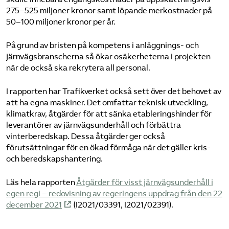
275–525 miljoner kronor samt löpande merkostnader på
50–100 miljoner kronor per år.
På grund av bristen på kompetens i anläggnings- och
järnvägsbranscherna så ökar osäkerheterna i projekten
när de också ska rekrytera all personal.
I rapporten har Trafikverket också sett över det behovet av
att ha egna maskiner. Det omfattar teknisk utveckling,
klimatkrav, åtgärder för att sänka etableringshinder för
leverantörer av järnvägsunderhåll och förbättra
vinterberedskap. Dessa åtgärder ger också
förutsättningar för en ökad förmåga när det gäller kris-
och beredskapshantering.
Läs hela rapporten
Åtgärder för visst järnvägsunderhåll i
egen regi – redovisning av regeringens uppdrag från den 22
december 2021
(I2021/03391, I2021/02391).