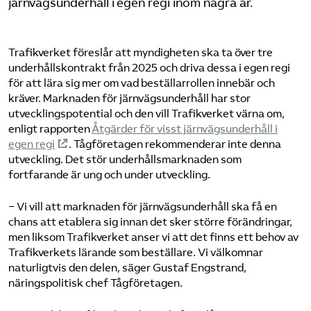
järnvägsunderhåll i egen regi inom några år.
Trafikverket föreslår att myndigheten ska ta över tre
underhållskontrakt från 2025 och driva dessa i egen regi
för att lära sig mer om vad beställarrollen innebär och
kräver. Marknaden för järnvägsunderhåll har stor
utvecklingspotential och den vill Trafikverket värna om,
enligt rapporten
Åtgärder för visst järnvägsunderhåll i
egen regi
. Tågföretagen rekommenderar inte denna
utveckling. Det stör underhållsmarknaden som
fortfarande är ung och under utveckling.
− Vi vill att marknaden för järnvägsunderhåll ska få en
chans att etablera sig innan det sker större förändringar,
men liksom Trafikverket anser vi att det finns ett behov av
Trafikverkets lärande som beställare. Vi välkomnar
naturligtvis den delen, säger Gustaf Engstrand,
näringspolitisk chef Tågföretagen.