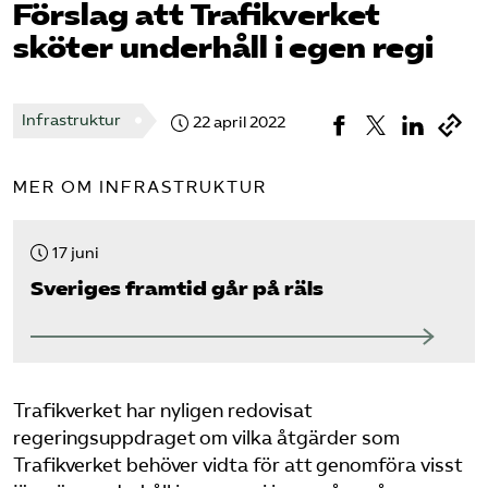
Förslag att Trafikverket
sköter underhåll i egen regi
Bli medlem
Logga in på Arbetsgivarguiden
Infrastruktur
22 april 2022
Sök på tagforetagen.se
MER OM INFRASTRUKTUR
17 juni
Sveriges framtid går på räls
Trafikverket har nyligen redovisat
regeringsuppdraget om vilka åtgärder som
Trafikverket behöver vidta för att genomföra visst