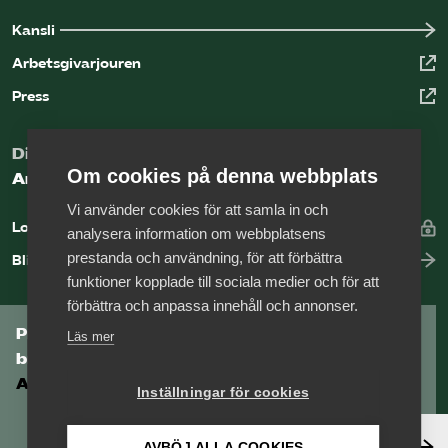
Kansli
Arbetsgivarjouren
Press
Digital kunskapsbank för arbetsgivare
Om cookies på denna webbplats
Arbetsgivarguiden
Vi använder cookies för att samla in och
Logga in
analysera information om webbplatsens
prestanda och användning, för att förbättra
Bli medlem
funktioner kopplade till sociala medier och för att
förbättra och anpassa innehåll och annonser.
Prenumerera på Tågföretagens
Läs mer
branschnyhetsbrev
Aktuell info direkt i din inkorg.
Inställningar för cookies
Anmäl dig här
AVBÖJ ALLA COOKIES