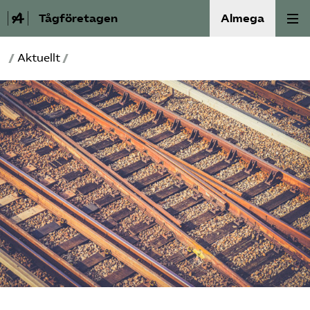
Tågföretagen
Almega
/
Aktuellt
/
Aktuellt
Reformagenda för järnvägen
Våra frågor
Aktiviteter
Om oss
Kontakt
Mina sidor (almega.se)