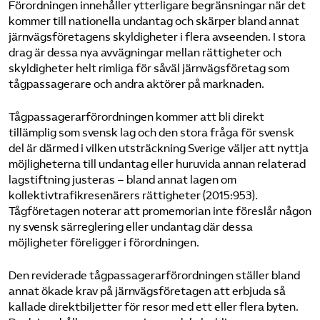
Förordningen innehåller ytterligare begränsningar när det
kommer till nationella undantag och skärper bland annat
järnvägsföretagens skyldigheter i flera avseenden. I stora
drag är dessa nya avvägningar mellan rättigheter och
skyldigheter helt rimliga för såväl järnvägsföretag som
tågpassagerare och andra aktörer på marknaden.
Tågpassagerarförordningen kommer att bli direkt
tillämplig som svensk lag och den stora fråga för svensk
del är därmed i vilken utsträckning Sverige väljer att nyttja
möjligheterna till undantag eller huruvida annan relaterad
lagstiftning justeras – bland annat lagen om
kollektivtrafikresenärers rättigheter (2015:953).
Tågföretagen noterar att promemorian inte föreslår någon
ny svensk särreglering eller undantag där dessa
möjligheter föreligger i förordningen.
Den reviderade tågpassagerarförordningen ställer bland
annat ökade krav på järnvägsföretagen att erbjuda så
kallade direktbiljetter för resor med ett eller flera byten.