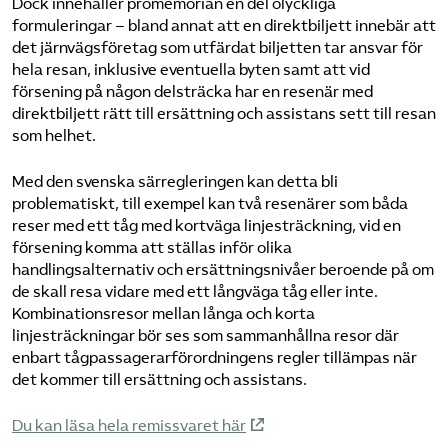
Dock innehåller promemorian en del olyckliga
formuleringar – bland annat att en direktbiljett innebär att
det järnvägsföretag som utfärdat biljetten tar ansvar för
hela resan, inklusive eventuella byten samt att vid
försening på någon delsträcka har en resenär med
direktbiljett rätt till ersättning och assistans sett till resan
som helhet.
Med den svenska särregleringen kan detta bli
problematiskt, till exempel kan två resenärer som båda
reser med ett tåg med kortväga linjesträckning, vid en
försening komma att ställas inför olika
handlingsalternativ och ersättningsnivåer beroende på om
de skall resa vidare med ett långväga tåg eller inte.
Kombinationsresor mellan långa och korta
linjesträckningar bör ses som sammanhållna resor där
enbart tågpassagerarförordningens regler tillämpas när
det kommer till ersättning och assistans.
Du kan läsa hela remissvaret här