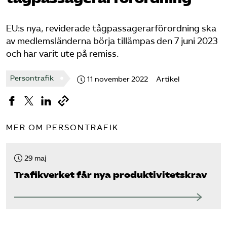
Bli medlem
EU:s nya, reviderade tågpassagerarförordning ska
av medlemsländerna börja tillämpas den 7 juni 2023
Logga in på Arbetsgivarguiden
och har varit ute på remiss.
Sök på tagforetagen.se
Persontrafik
11 november 2022
Artikel
MER OM PERSONTRAFIK
29 maj
Trafikverket får nya produktivitetskrav