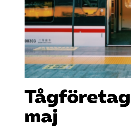
Tåg­företa
maj