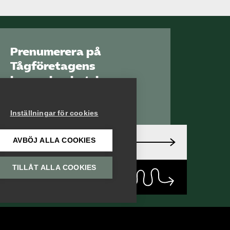
Prenumerera på
Tågföretagens
branschnyhetsbrev
Aktuell info direkt i
din inkorg.
Inställningar för cookies
AVBÖJ ALLA COOKIES
Anmäl dig här
TILLÅT ALLA COOKIES
Läs
nyhetsbrev