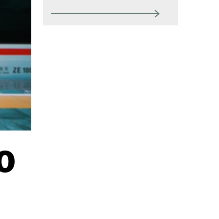
Kontakt
Mina sidor (almega.se)
Bli medlem
Logga in på
Arbetsgivarguiden
Sök på tagforetagen.se
0