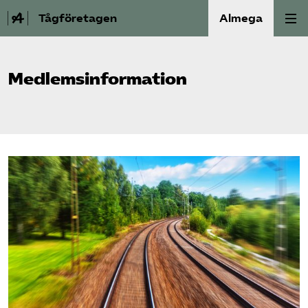
Tågföretagen
Almega
Aktuellt
Medlemsinformation
Reformagenda för järnvägen
Våra frågor
Aktiviteter
Om oss
Kontakt
Mina sidor (almega.se)