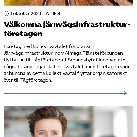
Bli medlem
3 oktober 2023
Artikel
Välkomna järnvägsinfrastruktur­
Logga in på Arbetsgivarguiden
företagen
Företag med kollektivavtalet för bransch
Sök på tagforetagen.se
Järnvägsinfrastruktur inom Almega Tjänsteförbunden
flyttar nu till Tågföretagen. Förbundsbytet innebär inte
några förändringar i kollektivavtalet, men företagen som
är bundna av detta kollektivavtal flyttar organisatoriskt
över till Tågföretagen.