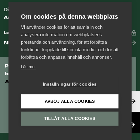
Digital kunskapsbank för arbetsgivare
Om cookies på denna webbplats
Arbetsgivarguiden
Vi använder cookies för att samla in och
Logga in
analysera information om webbplatsens
prestanda och användning, för att förbättra
Bli medlem
funktioner kopplade till sociala medier och för att
förbättra och anpassa innehåll och annonser.
Prenumerera på Tågföretagens
Läs mer
branschnyhetsbrev
Aktuell info direkt i din inkorg.
Inställningar för cookies
Anmäl dig här
AVBÖJ ALLA COOKIES
TILLÅT ALLA COOKIES
Läs nyhetsbrev