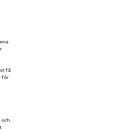
sena
e
st få
 för
s och
t