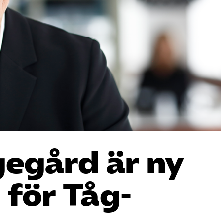
gegård är ny
 för Tåg­