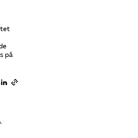
ötet
de
ds på
.