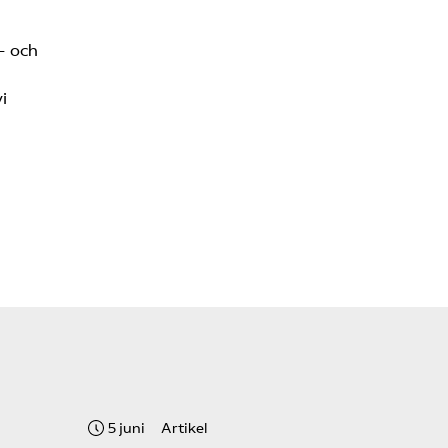
– och
i
5 juni
Artikel