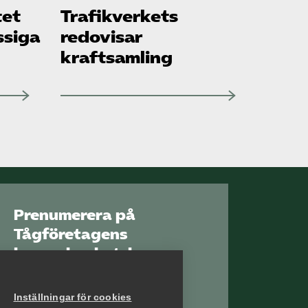
tet
Trafikverkets
ssiga
redovisar
kraftsamling
Prenumerera på
Tågföretagens
branschnyhetsbrev
Aktuell info direkt i
din inkorg.
Inställningar för cookies