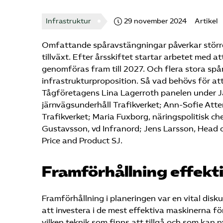
Infrastruktur
29 november 2024
Artikel
Omfattande spåravstängningar påverkar större
tillväxt. Efter årsskiftet startar arbetet med
genomföras fram till 2027. Och flera stora sp
infrastrukturproposition. Så vad behövs för at
Tågföretagens Lina Lagerroth panelen under 
järnvägsunderhåll Trafikverket; Ann-Sofie Atte
Trafikverket; Maria Fuxborg, näringspolitisk 
Gustavsson, vd Infranord; Jens Larsson, Head o
Price and Product SJ.
Framförhållning effekt
Framförhållning i planeringen var en vital dis
att investera i de mest effektiva maskinerna f
vilken teknik som finns att tillgå och som kan n