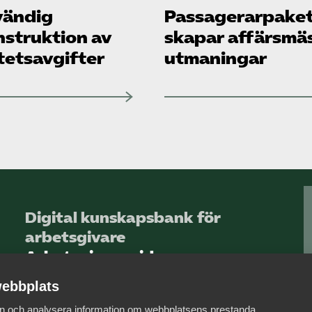
ändig
Passagerarpake
nstruktion av
skapar affärsmä
tetsavgifter
utmaningar
Digital kunskapsbank för
arbetsgivare
Arbetsgivarguiden
ebbplats
Logga in
 in och analysera information om webbplatsens prestanda