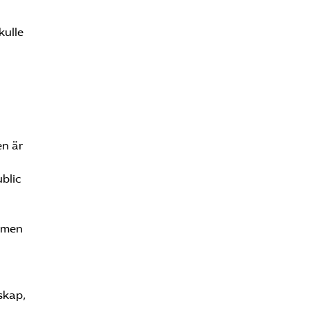
kulle
en är
blic
t men
skap,