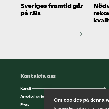
Sveriges framtid går
Nödv
på räls
reko
kvali
Kontakta oss
Kansli
Arbetsgivarjouren
Om cookies på denna w
Press
Vi använder cookies för att samla