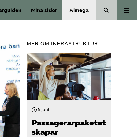
arguiden
Mina sidor
Almega
Aktuellt
MER OM INFRASTRUKTUR
Reformagenda för järnvägen
Våra frågor
Aktiviteter
5 juni
Om oss
Passagerarpaketet
skapar