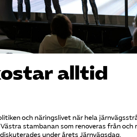
ostar alltid
itiken och näringslivet när hela järnvägsstr
av Västra stambanan som renoveras från och
diskuterades under årets Järnvägsdag.