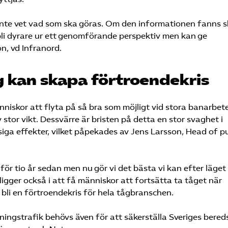
 inte vet vad som ska göras. Om den informationen fanns s
 bli dyrare ur ett genomförande perspektiv men kan ge
n, vd Infranord.
 kan skapa förtroendekris
nniskor att flyta på så bra som möjligt vid stora banarbet
stor vikt. Dessvärre är bristen på detta en stor svaghet i
ga effekter, vilket påpekades av Jens Larsson, Head of pu
för tio år sedan men nu gör vi det bästa vi kan efter läge
gger också i att få människor att fortsätta ta tåget när
 bli en förtroendekris för hela tågbranschen.
tningstrafik behövs även för att säkerställa Sveriges bered