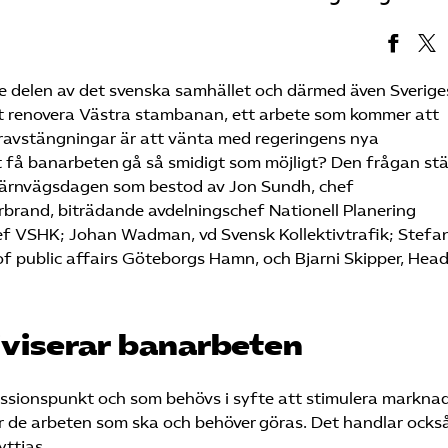
 delen av det svenska samhället och därmed även Sverige
 att renovera Västra stambanan, ett arbete som kommer att
åravstängningar är att vänta med regeringens nya
t få banarbeten gå så smidigt som möjligt? Den frågan stä
Järnvägsdagen som bestod av Jon Sundh, chef
rbrand, biträdande avdelningschef Nationell Planering
chef VSHK; Johan Wadman, vd Svensk Kollektivtrafik; Stefa
f public affairs Göteborgs Hamn, och Bjarni Skipper, Head
iviserar banarbeten
kussionspunkt och som behövs i syfte att stimulera markna
ör de arbeten som ska och behöver göras. Det handlar ock
yttjas.