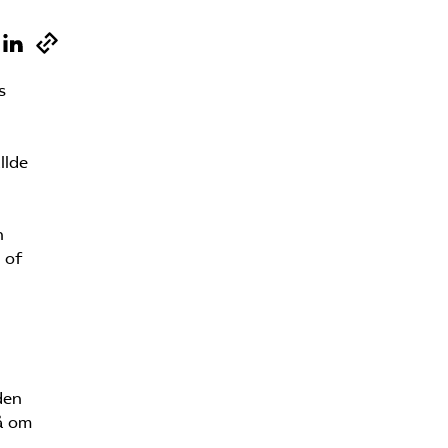
s
llde
n
 of
den
så om