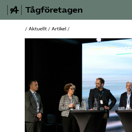
Tågföretagen
/
Aktuellt
/
Artikel
/