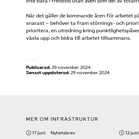
inte bara i fredstid utan även som del av total
När det gäller de kommande åren för arbetet 
snarast – behöver ta fram störnings- och priori
prioritera, en utredning kring punktlighetspåv
växla upp och bidra till arbetet tillsammans.
Publicerad:
29 november 2024
Senast uppdaterad:
29 november 2024
MER OM INFRASTRUKTUR
17 juni
Nyhetsbrev
12 juni