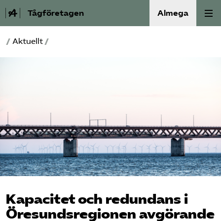
Tågföretagen
Almega
/
Aktuellt
/
Aktuellt
Reformagenda för järnvägen
Våra frågor
Aktiviteter
Om oss
Kontakt
Kapacitet och redundans i
Mina sidor (almega.se)
Öresundsregionen avgörande