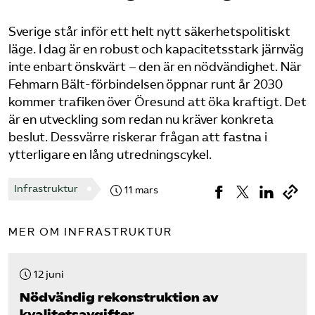
Bli medlem
Sverige står inför ett helt nytt säkerhetspolitiskt
läge. I dag är en robust och kapacitetsstark järnväg
inte enbart önskvärt – den är en nödvändighet. När
Logga in på Arbetsgivarguiden
Fehmarn Bält-förbindelsen öppnar runt år 2030
kommer trafiken över Öresund att öka kraftigt. Det
Sök på tagforetagen.se
är en utveckling som redan nu kräver konkreta
beslut. Dessvärre riskerar frågan att fastna i
ytterligare en lång utredningscykel.
Infrastruktur
11 mars
MER OM INFRASTRUKTUR
12 juni
Nödvändig rekonstruktion av
kvalitetsavgifter