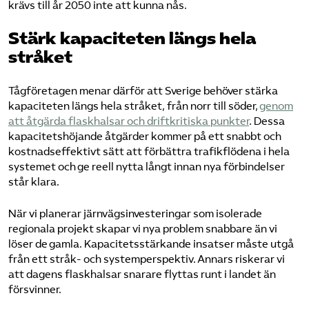
krävs till år 2050 inte att kunna nås.
Stärk kapaciteten längs hela
stråket
Tågföretagen menar därför att Sverige behöver stärka
kapaciteten längs hela stråket, från norr till söder,
genom
att åtgärda flaskhalsar och driftkritiska punkter
. Dessa
kapacitetshöjande åtgärder kommer på ett snabbt och
kostnadseffektivt sätt att förbättra trafikflödena i hela
systemet och ge reell nytta långt innan nya förbindelser
står klara.
När vi planerar järnvägsinvesteringar som isolerade
regionala projekt skapar vi nya problem snabbare än vi
löser de gamla. Kapacitetsstärkande insatser måste utgå
från ett stråk- och systemperspektiv. Annars riskerar vi
att dagens flaskhalsar snarare flyttas runt i landet än
försvinner.