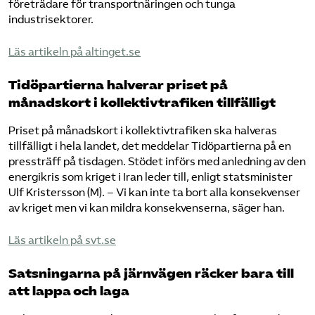
företrädare för transportnäringen och tunga
industrisektorer.
​Läs artikeln på altinget.se​
Tidöpartierna halverar priset på
månadskort i kollektivtrafiken tillfälligt
Priset på månadskort i kollektivtrafiken ska halveras
tillfälligt i hela landet, det meddelar Tidöpartierna på en
pressträff på tisdagen. Stödet införs med anledning av den
energikris som kriget i Iran leder till, enligt statsminister
Ulf Kristersson (M). – Vi kan inte ta bort alla konsekvenser
av kriget men vi kan mildra konsekvenserna, säger han.
​Läs artikeln på svt.se​
Satsningarna på järnvägen räcker bara till
att lappa och laga