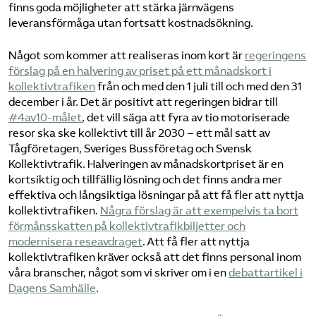
finns goda möjligheter att stärka järnvägens
leveransförmåga utan fortsatt kostnadsökning.
Något som kommer att realiseras inom kort är
​regeringens
förslag på en halvering av priset på ett månadskort i
kollektivtrafiken​
från och med den 1 juli till och med den 31
december i år. Det är positivt att regeringen bidrar till
#4av10-målet​
, det vill säga att fyra av tio motoriserade
resor ska ske kollektivt till år 2030 – ett mål satt av
Tågföretagen, Sveriges Bussföretag och Svensk
Kollektivtrafik. Halveringen av månadskortpriset är en
kortsiktig och tillfällig lösning och det finns andra mer
effektiva och långsiktiga lösningar på att få fler att nyttja
kollektivtrafiken.
​Några förslag är att exempelvis ta bort
förmånsskatten på kollektivtrafikbiljetter och
modernisera reseavdraget​
. Att få fler att nyttja
kollektivtrafiken kräver också att det finns personal inom
våra branscher, något som vi skriver om i en
​debattartikel i
Dagens Samhälle​
.