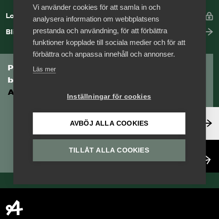
Vi använder cookies för att samla in och
Logga in
analysera information om webbplatsens
prestanda och användning, för att förbättra
Bli medlem
funktioner kopplade till sociala medier och för att
förbättra och anpassa innehåll och annonser.
Prenumerera på Tågföretagens
Läs mer
branschnyhetsbrev
Aktuell info direkt i din inkorg.
Inställningar för cookies
Anmäl dig här
AVBÖJ ALLA COOKIES
TILLÅT ALLA COOKIES
Läs nyhetsbrev