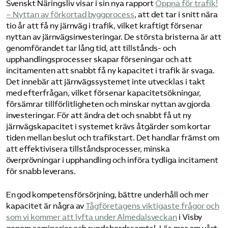
Svenskt Näringsliv visar i sin nya rapport
​Öppna för trafik!
– Nyttan av förkortad byggprocess​
, att det tar i snitt nära
tio år att få ny järnväg i trafik, vilket kraftigt försenar
nyttan av järnvägsinvesteringar. De största bristerna är att
genomförandet tar lång tid, att tillstånds- och
upphandlingsprocesser skapar förseningar och att
incitamenten att snabbt få ny kapacitet i trafik är svaga.
Det innebär att järnvägssystemet inte utvecklas i takt
med efterfrågan, vilket försenar kapacitetsökningar,
försämrar tillförlitligheten och minskar nyttan av gjorda
investeringar. För att ändra det och snabbt få ut ny
järnvägskapacitet i systemet krävs åtgärder som kortar
tiden mellan beslut och trafikstart. Det handlar främst om
att effektivisera tillståndsprocesser, minska
överprövningar i upphandling och införa tydliga incitament
för snabb leverans.
En god kompetensförsörjning, bättre underhåll och mer
kapacitet är några av
​Tågföretagens viktigaste frågor och
som vi kommer att lyfta under Almedalsveckan​
i Visby