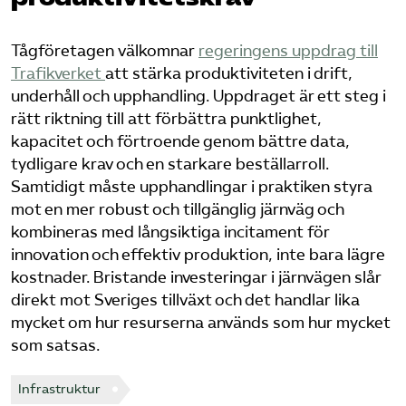
Bli medlem
Tågföretagen välkomnar
​regeringens uppdrag till
Trafikverket ​
att stärka produktiviteten i drift,
Logga in på Arbetsgivarguiden
underhåll och upphandling. Uppdraget är ett steg i
rätt riktning till att förbättra punktlighet,
Sök på tagforetagen.se
kapacitet och förtroende genom bättre data,
tydligare krav och en starkare beställarroll.
Samtidigt måste upphandlingar i praktiken styra
mot en mer robust och tillgänglig järnväg och
kombineras med långsiktiga incitament för
innovation och effektiv produktion, inte bara lägre
kostnader. Bristande investeringar i järnvägen slår
direkt mot Sveriges tillväxt och det handlar lika
mycket om hur resurserna används som hur mycket
som satsas.
Infrastruktur