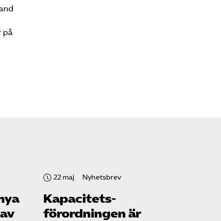
Kontakt
land
r på
Mina sidor (almega.se)
Bli medlem
Logga in på
Arbetsgivarguiden
Sök på tagforetagen.se
22 maj
Nyhetsbrev
 nya
Kapacitets­
rav
förordningen är