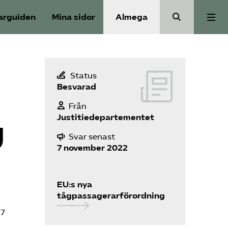
arguiden
Mina sidor
Almega
Aktuellt
Status
Besvarad
Reformagenda för järnvägen
Från
Justitiedepartementet
g
Våra frågor
Svar senast
7 november 2022
Aktiviteter
EU:s nya
Om oss
tågpassagerarförordning
 7