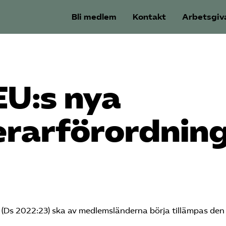
Bli medlem
Kontakt
Arbetsgiv
EU:s nya
rar­förordnin
 (Ds 2022:23) ska av medlemsländerna börja tillämpas den