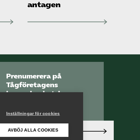
antagen
Prenumerera på
Tågföretagens
branschnyhetsbrev
Aktuell info direkt i
din inkorg.
Inställningar för cookies
AVBÖJ ALLA COOKIES
Anmäl dig här