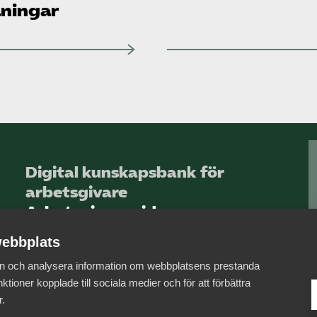
ningar
Digital kunskapsbank för
arbetsgivare
Arbetsgivarguiden
ebbplats
Logga in
 in och analysera information om webbplatsens prestanda
Bli medlem
ktioner kopplade till sociala medier och för att förbättra
r.