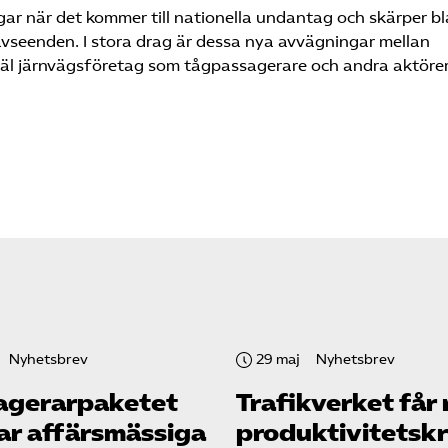
gar när det kommer till nationella undantag och skärper b
avseenden. I stora drag är dessa nya avvägningar mellan
såväl järnvägsföretag som tågpassagerare och andra aktöre
Nyhetsbrev
29 maj
Nyhetsbrev
agerarpaketet
Trafikverket får
ar affärsmässiga
produktivitetsk