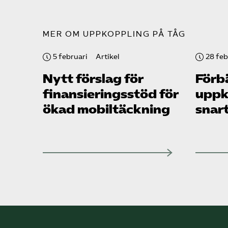
MER OM UPPKOPPLING PÅ TÅG
5 februari
Artikel
28 feb
Nytt förslag för
Förb
finansieringsstöd för
uppk
ökad mobiltäckning
snart