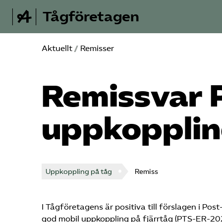
Tågföretagen
Aktuellt
/
Remisser
Remissvar 
uppkopplin
Uppkoppling på tåg
Remiss
I Tågföretagens är positiva till förslagen i Post
god mobil uppkoppling på fjärrtåg (PTS-ER-202