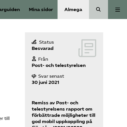
arguiden
Mina sidor
Almega
Aktuellt
Status
Besvarad
Reformagenda för järnvägen
Från
Post- och telestyrelsen
Våra frågor
Svar senast
30 juni 2021
Aktiviteter
Remiss av Post- och
Om oss
telestyrelsens rapport om
förbättrade möjligheter till
 till
god mobil uppkoppling på