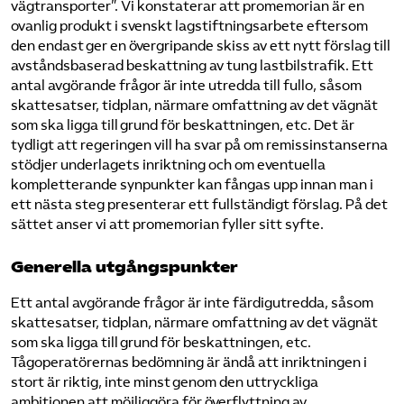
vägtransporter”. Vi konstaterar att promemorian är en
ovanlig produkt i svenskt lagstiftningsarbete eftersom
Bli medlem
den endast ger en övergripande skiss av ett nytt förslag till
avståndsbaserad beskattning av tung lastbilstrafik. Ett
Logga in på Arbetsgivarguiden
antal avgörande frågor är inte utredda till fullo, såsom
skattesatser, tidplan, närmare omfattning av det vägnät
som ska ligga till grund för beskattningen, etc. Det är
Sök på tagforetagen.se
tydligt att regeringen vill ha svar på om remissinstanserna
stödjer underlagets inriktning och om eventuella
kompletterande synpunkter kan fångas upp innan man i
ett nästa steg presenterar ett fullständigt förslag. På det
sättet anser vi att promemorian fyller sitt syfte.
Generella utgångspunkter
Ett antal avgörande frågor är inte färdigutredda, såsom
skattesatser, tidplan, närmare omfattning av det vägnät
som ska ligga till grund för beskattningen, etc.
Tågoperatörernas bedömning är ändå att inriktningen i
stort är riktig, inte minst genom den uttryckliga
ambitionen att möjliggöra för överflyttning av