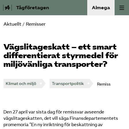
Tågföretagen
Almega
Aktuellt
/
Remisser
Aktuellt
Reformagenda för järnvägen
Vägslitageskatt – ett smart
differentierat styrmedel för
Våra frågor
miljövänliga transporter?
Aktiviteter
Klimat och miljö
Transportpolitik
Remiss
Om oss
Kontakt
Den 27 april var sista dag för remissvar avseende
vägslitageskatten, det vill säga Finansdepartementets
Mina sidor (almega.se)
promemoria ”En ny inriktning för beskattning av