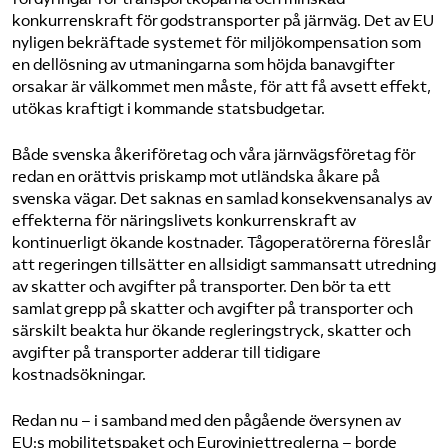
konkurrenskraft för godstransporter på järnväg. Det av EU
nyligen bekräftade systemet för miljökompensation som
en dellösning av utmaningarna som höjda banavgifter
orsakar är välkommet men måste, för att få avsett effekt,
utökas kraftigt i kommande statsbudgetar.
Både svenska åkeriföretag och våra järnvägsföretag för
redan en orättvis priskamp mot utländska åkare på
svenska vägar. Det saknas en samlad konsekvensanalys av
effekterna för näringslivets konkurrenskraft av
kontinuerligt ökande kostnader. Tågoperatörerna föreslår
att regeringen tillsätter en allsidigt sammansatt utredning
av skatter och avgifter på transporter. Den bör ta ett
samlat grepp på skatter och avgifter på transporter och
särskilt beakta hur ökande regleringstryck, skatter och
avgifter på transporter adderar till tidigare
kostnadsökningar.
Redan nu – i samband med den pågående översynen av
EU:s mobilitetspaket och Eurovinjettreglerna – borde