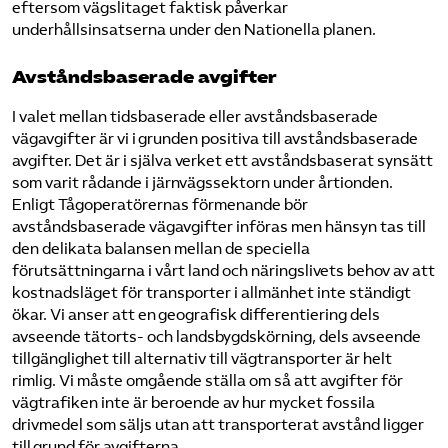
eftersom vägslitaget faktisk påverkar
underhållsinsatserna under den Nationella planen.
Avståndsbaserade avgifter
I valet mellan tidsbaserade eller avståndsbaserade
vägavgifter är vi i grunden positiva till avståndsbaserade
avgifter. Det är i själva verket ett avståndsbaserat synsätt
som varit rådande i järnvägssektorn under årtionden.
Enligt Tågoperatörernas förmenande bör
avståndsbaserade vägavgifter införas men hänsyn tas till
den delikata balansen mellan de speciella
förutsättningarna i vårt land och näringslivets behov av att
kostnadsläget för transporter i allmänhet inte ständigt
ökar. Vi anser att en geografisk differentiering dels
avseende tätorts- och landsbygdskörning, dels avseende
tillgänglighet till alternativ till vägtransporter är helt
rimlig. Vi måste omgående ställa om så att avgifter för
vägtrafiken inte är beroende av hur mycket fossila
drivmedel som säljs utan att transporterat avstånd ligger
till grund för avgifterna.