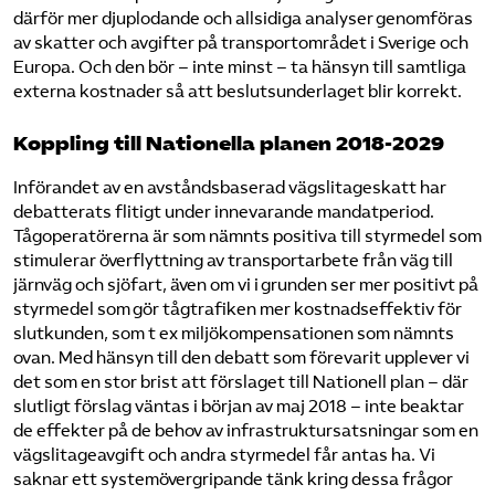
därför mer djuplodande och allsidiga analyser genomföras
av skatter och avgifter på transportområdet i Sverige och
Europa. Och den bör – inte minst – ta hänsyn till samtliga
externa kostnader så att beslutsunderlaget blir korrekt.
Koppling till Nationella planen 2018-2029
Införandet av en avståndsbaserad vägslitageskatt har
debatterats flitigt under innevarande mandatperiod.
Tågoperatörerna är som nämnts positiva till styrmedel som
stimulerar överflyttning av transportarbete från väg till
järnväg och sjöfart, även om vi i grunden ser mer positivt på
styrmedel som gör tågtrafiken mer kostnadseffektiv för
slutkunden, som t ex miljökompensationen som nämnts
ovan. Med hänsyn till den debatt som förevarit upplever vi
det som en stor brist att förslaget till Nationell plan – där
slutligt förslag väntas i början av maj 2018 – inte beaktar
de effekter på de behov av infrastruktursatsningar som en
vägslitageavgift och andra styrmedel får antas ha. Vi
saknar ett systemövergripande tänk kring dessa frågor