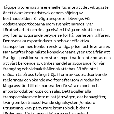
Tågoperatörernas anser emellertid inte att det viktigaste
är ett ökat kostnadstryck genom höjning av
kostnadsbilden för vägtransporter i Sverige. För
godstransportköparna inom svenskt näringsliv är
förutsebarhet och rimliga nivåer i fråga om skatter och
avgifter av avgörande betydelse för hållbarheten i affären.
Den svenska exportindustrin behöver effektiva
transporter med konkurrenskraftiga priser och leveranser.
När avgifter höjs måste konsekvensanalysen utgå från att
Sveriges position som en stark exportnation inte hotas och
att vårt beroende av utrikeshandel är avgörande för vår
framgång och vidmakthållen skattebas. Vi bör inte i
onödan ta på oss tvångströja i form av kostnadsdrivande
regleringar och ökande avgifter eftersom vi redan har
långa avstånd till de marknader där våra export- och
importprodukter köps och säljs. Detta gäller alla
transportslag men inte minst järnvägen, där banavgifter,
tvång om kostnadsdrivande signalsystem/ombord
utrustning, krav på tystare bromsblock, bidrar till
fördyringar för transportköparna och minskad