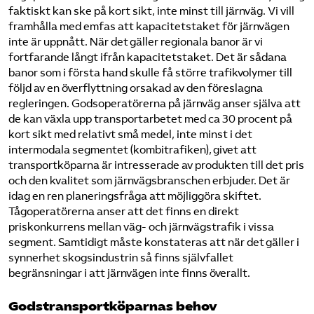
faktiskt kan ske på kort sikt, inte minst till järnväg. Vi vill
framhålla med emfas att kapacitetstaket för järnvägen
inte är uppnått. När det gäller regionala banor är vi
fortfarande långt ifrån kapacitetstaket. Det är sådana
banor som i första hand skulle få större trafikvolymer till
följd av en överflyttning orsakad av den föreslagna
regleringen. Godsoperatörerna på järnväg anser själva att
de kan växla upp transportarbetet med ca 30 procent på
kort sikt med relativt små medel, inte minst i det
intermodala segmentet (kombitrafiken), givet att
transportköparna är intresserade av produkten till det pris
och den kvalitet som järnvägsbranschen erbjuder. Det är
idag en ren planeringsfråga att möjliggöra skiftet.
Tågoperatörerna anser att det finns en direkt
priskonkurrens mellan väg- och järnvägstrafik i vissa
segment. Samtidigt måste konstateras att när det gäller i
synnerhet skogsindustrin så finns självfallet
begränsningar i att järnvägen inte finns överallt.
Godstransportköparnas behov