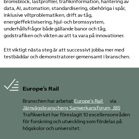
bromsblock, lastprofiler, trafikinformation, hantering av
data, AI, automation, standardisering, obehöriga i spår,
inklusive viltproblematiken, drift av tåg,
energieffektivisering, hjul-och bromssystem,
underhållsfrågor både gällande banor och tåg,
godstrafiken och vikten av att ta vara på innovationer.
Ett viktigt nästa steg är att successivt jobba mer med
testbäddar och demonstratorer gemensamt i branschen.
Europe’s Rail
Branschen har arbetat
Europe’s Rail
via
Järnvägsbranschens Samverkansforum, JBS
.
Trafikverket har föreslagit 10 excellensområden
för forskning och utveckling som fördelas på
högskolor och universitet.