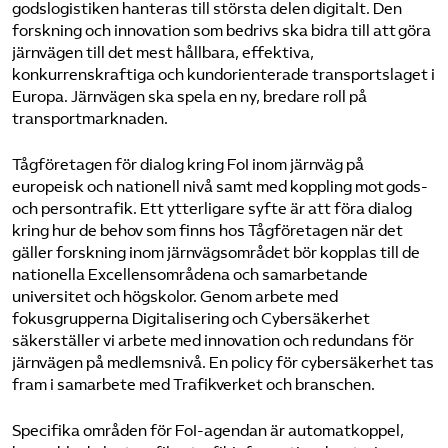
godslogistiken hanteras till största delen digitalt. Den
forskning och innovation som bedrivs ska bidra till att göra
Bli medlem
järnvägen till det mest hållbara, effektiva,
konkurrenskraftiga och kundorienterade transportslaget i
Logga in på Arbetsgivarguiden
Europa. Järnvägen ska spela en ny, bredare roll på
transportmarknaden.
Sök på tagforetagen.se
Tågföretagen för dialog kring FoI inom järnväg på
europeisk och nationell nivå samt med koppling mot gods-
och persontrafik. Ett ytterligare syfte är att föra dialog
kring hur de behov som finns hos Tågföretagen när det
gäller forskning inom järnvägsområdet bör kopplas till de
nationella Excellensområdena och samarbetande
universitet och högskolor. Genom arbete med
fokusgrupperna Digitalisering och Cybersäkerhet
säkerställer vi arbete med innovation och redundans för
järnvägen på medlemsnivå. En policy för cybersäkerhet tas
fram i samarbete med Trafikverket och branschen.
Specifika områden för FoI-agendan är automatkoppel,