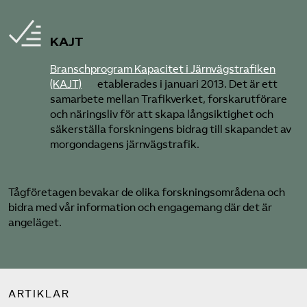
KAJT
Branschprogram Kapacitet i Järnvägstrafiken
(KAJT)
etablerades i januari 2013. Det är ett
samarbete mellan Trafikverket, forskarutförare
och näringsliv för att skapa långsiktighet och
säkerställa forskningens bidrag till skapandet av
morgondagens järnvägstrafik.
Tågföretagen bevakar de olika forskningsområdena och
bidra med vår information och engagemang där det är
angeläget.
ARTIKLAR