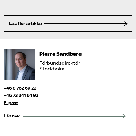
Läs fler artiklar
Pierre Sandberg
Förbundsdirektör
Stockholm
+46 8 762 69 22
+46 73 841 84 92
E-post
Läs mer