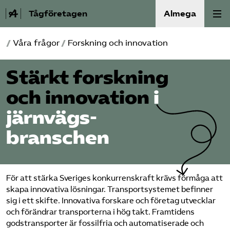
Tågföretagen
Almega
/
Våra frågor
/
Forskning och innovation
Aktuellt
Stärkt forskning
Reformagenda för järnvägen
och innovation
i
Våra frågor
järnvägs­
Aktiviteter
branschen
Om oss
För att stärka Sveriges konkurrenskraft krävs förmåga att
Kontakt
skapa innovativa lösningar. Transportsystemet befinner
sig i ett skifte. Innovativa forskare och företag utvecklar
och förändrar transporterna i hög takt. Framtidens
Mina sidor (almega.se)
godstransporter är fossilfria och automatiserade och