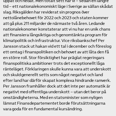
uppåt och nedåt. Men totalt sett har vi – sedan en längre
tid – ett nationalekonomiskt läge i Sverige av sällan skådat
slag. Riksgälden har reviderat sin prognos över
nettolånebehovet för 2022 och 2023 och staten kommer
att gå plus 211 miljarder de närmaste två åren. Ledande
nationalekonomer konstaterar att vi nu har en unik chans
att finansiera långsiktiga och genomtänkta program för
klimatpolitik och infrastruktur. Vice riksbankschef Per
Jansson stack ut hakan vid ett tal i december och föreslog
ett omtag i finanspolitiken och behovet av att låta den få
en större roll. Stor försiktighet har präglat regeringars
finanspolitiska ambitioner trots det exceptionellt låga
ränteläget. Förklaringen skulle kunna vara att underskott
och skuld generellt setts som något negativt och land
efter land har därför skapat komplexa hindrande ramverk.
Per Jansson framhåller dock att det inte per automatik är
negativt med offentliga underskott – utan det beror på
omständigheterna. Med en statsminister som nyligen
lämnat Finansdepartementet borde förutsättningarna
vara goda för en fundamental kursändring.