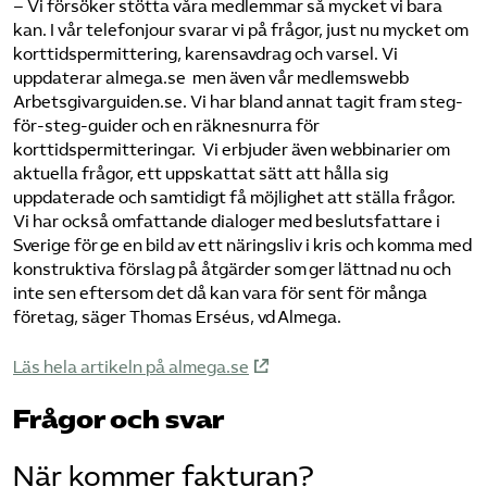
– Vi försöker stötta våra medlemmar så mycket vi bara
kan. I vår telefonjour svarar vi på frågor, just nu mycket om
korttidspermittering, karensavdrag och varsel. Vi
uppdaterar almega.se men även vår medlemswebb
Arbetsgivarguiden.se. Vi har bland annat tagit fram steg-
för-steg-guider och en räknesnurra för
korttidspermitteringar. Vi erbjuder även webbinarier om
aktuella frågor, ett uppskattat sätt att hålla sig
uppdaterade och samtidigt få möjlighet att ställa frågor.
Vi har också omfattande dialoger med beslutsfattare i
Sverige för ge en bild av ett näringsliv i kris och komma med
konstruktiva förslag på åtgärder som ger lättnad nu och
inte sen eftersom det då kan vara för sent för många
företag, säger Thomas Erséus, vd Almega.
Läs hela artikeln på almega.se
Frågor och svar
När kommer fakturan?