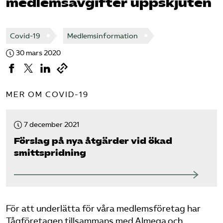
medlemsavgifter uppskjuten
Bli medlem
Covid-19
Medlemsinformation
Logga in på Arbetsgivarguiden
30 mars 2020
Sök på tagforetagen.se
MER OM COVID-19
7 december 2021
Förslag på nya åtgärder vid ökad
smittspridning
För att underlätta för våra medlemsföretag har
Tågföretagen tillsammans med Almega och