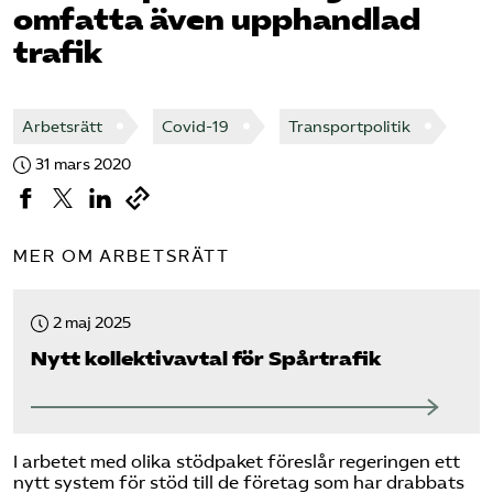
omfatta även upphandlad
Bli medlem
trafik
Logga in på Arbetsgivarguiden
Arbetsrätt
Covid-19
Transportpolitik
31 mars 2020
Sök på tagforetagen.se
MER OM ARBETSRÄTT
2 maj 2025
Nytt kollektivavtal för Spårtrafik
I arbetet med olika stödpaket föreslår regeringen ett
nytt system för stöd till de företag som har drabbats