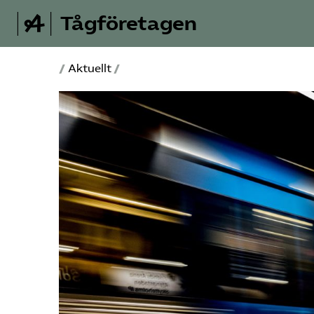
Tågföretagen
/
Aktuellt
/