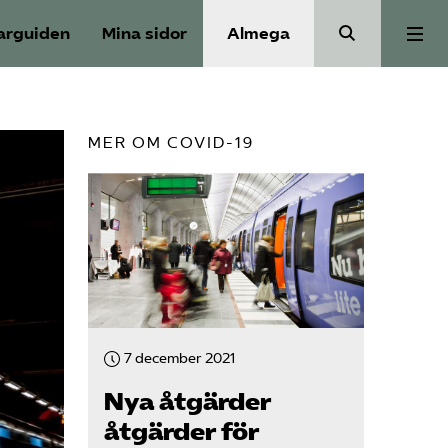
arguiden
Mina sidor
Almega
Aktuellt
MER OM COVID-19
Reformagenda för järnvägen
Våra frågor
Aktiviteter
7 december 2021
Om oss
Nya åtgärder
åtgärder för