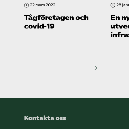
22 mars 2022
28 jan
Tåg­företagen och
En ny
covid-19
utve
infr
Kontakta oss