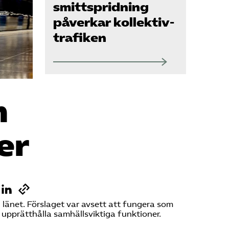
Kontakt
smittspridning
påverkar kollektiv­
trafiken
Mina sidor (almega.se)
Bli medlem
m
Logga in på
Arbetsgivarguiden
er
Sök på tagforetagen.se
i länet. Förslaget var avsett att fungera som
upprätthålla samhällsviktiga funktioner.