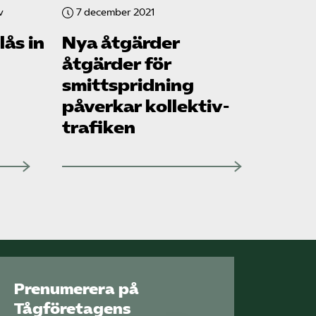
v
7 december 2021
lås in
Nya åtgärder
åtgärder för
smittspridning
påverkar kollektiv­
trafiken
Prenumerera på
Tågföretagens