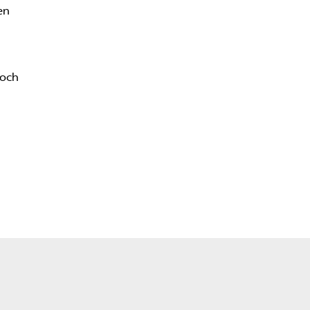
en
 och