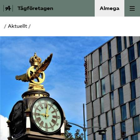
Tågföretagen
Almega
/
Aktuellt
/
Aktuellt
Reformagenda för järnvägen
Våra frågor
Aktiviteter
Om oss
Kontakt
Mina sidor (almega.se)