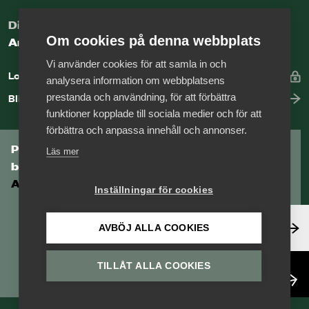
Digital kunskapsbank för arbetsgivare
Om cookies på denna webbplats
Arbetsgivarguiden
Vi använder cookies för att samla in och
Logga in
analysera information om webbplatsens
prestanda och användning, för att förbättra
Bli medlem
funktioner kopplade till sociala medier och för att
förbättra och anpassa innehåll och annonser.
Prenumerera på Tågföretagens
Läs mer
branschnyhetsbrev
Aktuell info direkt i din inkorg.
Inställningar för cookies
Anmäl dig här
AVBÖJ ALLA COOKIES
TILLÅT ALLA COOKIES
Läs nyhetsbrev