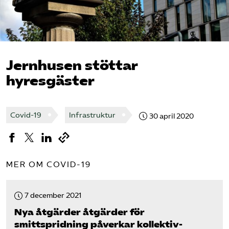
Bli medlem
Logga in på Arbetsgivarguiden
Jernhusen stöttar
hyresgäster
Sök på tagforetagen.se
Covid-19
Infrastruktur
30 april 2020
MER OM COVID-19
7 december 2021
Nya åtgärder åtgärder för
smittspridning påverkar kollektiv­