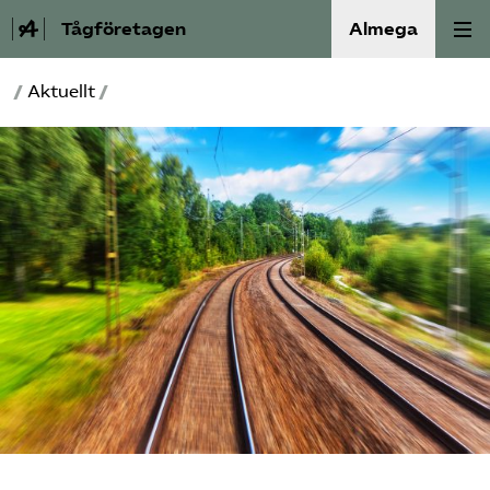
Tågföretagen
Almega
/
Aktuellt
/
Aktuellt
Reformagenda för järnvägen
Våra frågor
Aktiviteter
Om oss
Kontakt
Mina sidor (almega.se)