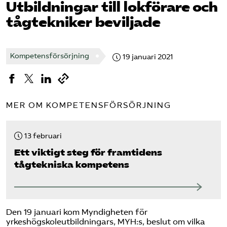
Utbildningar till lokförare och
tågtekniker beviljade
Bli medlem
Logga in på Arbetsgivarguiden
Kompetensförsörjning
19 januari 2021
Sök på tagforetagen.se
MER OM KOMPETENSFÖRSÖRJNING
13 februari
Ett viktigt steg för framtidens
tågtekniska kompetens
Den 19 januari kom Myndigheten för
yrkeshögskoleutbildningars, MYH:s, beslut om vilka