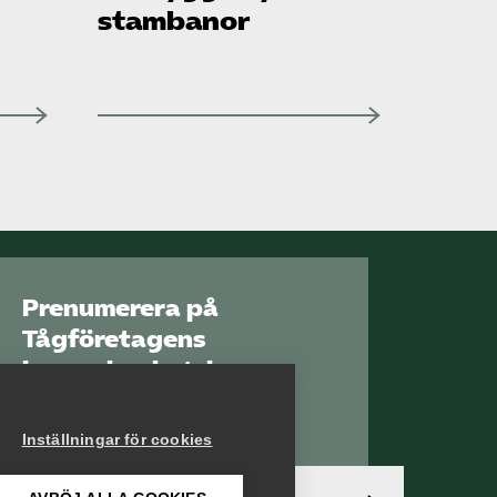
stambanor
Prenumerera på
Tågföretagens
branschnyhetsbrev
Aktuell info direkt i
din inkorg.
Inställningar för cookies