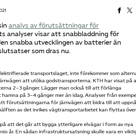
2021
sin
analys av förutsättningar för
ets analyser visar att snabbladdning för
den snabba utvecklingen av batterier än
slutsatser som dras nu.
elektrifierade transportslaget, inte förekommer som alterna
 järnvägen att utöka godstransporterna. KTH har visat på 
rna 2–3 gånger. Lägger man också till att förlänga
gt hamna på 3–4 gånger mer än idag. Analyser från exempe
att förutsättningarna för järnvägen att bidra till att uppn
älften av det inrikes vägtransportarbetet kan flyttas över
å att det går att bygga ytterligare elvägar i form av nya
o år. En sådan infrastruktursatsning skulle vara en vikti