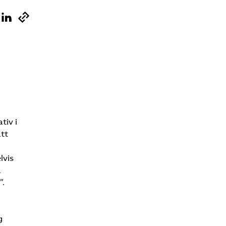
tiv i
att
lvis
å
”.
g