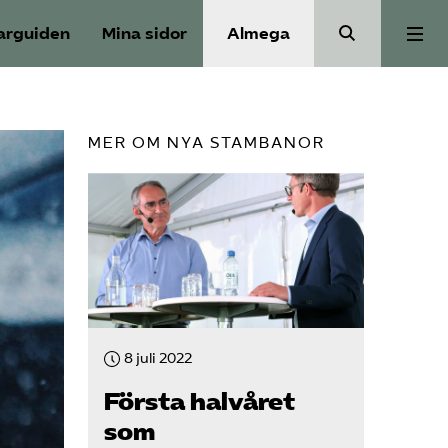
arguiden
Mina sidor
Almega
Aktuellt
MER OM NYA STAMBANOR
Reformagenda för järnvägen
Våra frågor
Aktiviteter
8 juli 2022
Om oss
Första halvåret
som