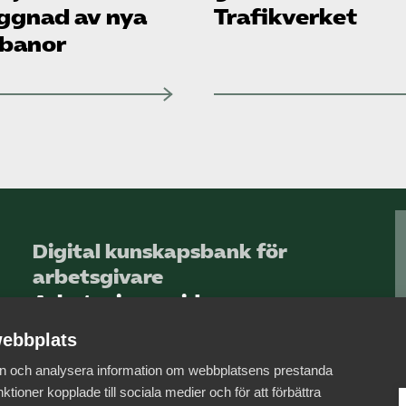
ggnad av nya
Trafikverket
banor
Digital kunskapsbank för
arbetsgivare
Arbetsgivarguiden
ebbplats
Logga in
 in och analysera information om webbplatsens prestanda
Bli medlem
ktioner kopplade till sociala medier och för att förbättra