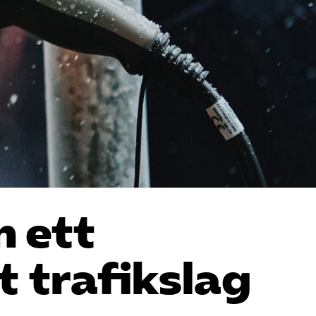
n ett
t trafikslag