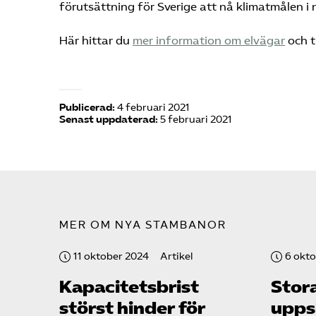
förutsättning för Sverige att nå klimatmålen i n
Här hittar du
mer information om elvägar
och t
Publicerad:
4 februari 2021
Senast uppdaterad:
5 februari 2021
MER OM NYA STAMBANOR
11 oktober 2024
Artikel
6 okt
Kapacitets­brist
Stor
störst hinder för
upps