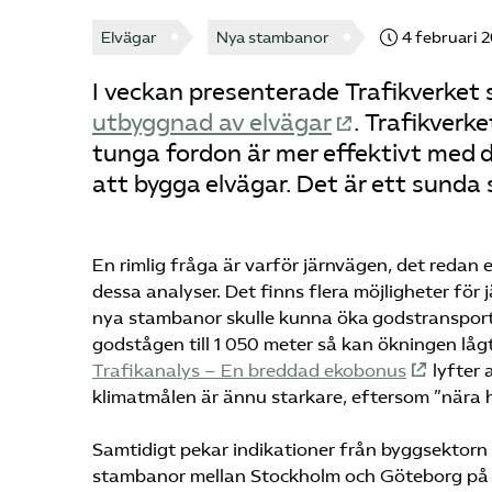
Elvägar
Nya stambanor
4 februari 
I veckan presenterade Trafikverket 
utbyggnad av elvägar
. Trafikverk
tunga fordon är mer effektivt med 
att bygga elvägar. Det är ett sunda 
En rimlig fråga är varför järnvägen, det redan 
dessa analyser. Det finns flera möjligheter för
nya stambanor skulle kunna öka godstransporte
godstågen till 1 050 meter så kan ökningen lå
Trafikanalys – En breddad ekobonus
lyfter 
klimatmålen är ännu starkare, eftersom ”nära h
Samtidigt pekar indikationer från byggsektorn p
stambanor mellan Stockholm och Göteborg på ni