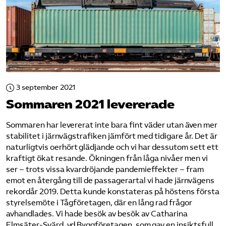
3 september 2021
Sommaren 2021 levererade
Sommaren har levererat inte bara fint väder utan även mer
stabilitet i järnvägstrafiken jämfört med tidigare år. Det är
naturligtvis oerhört glädjande och vi har dessutom sett ett
kraftigt ökat resande. Ökningen från låga nivåer men vi
ser – trots vissa kvardröjande pandemieffekter – fram
emot en återgång till de passagerartal vi hade järnvägens
rekordår 2019. Detta kunde konstateras på höstens första
styrelsemöte i Tågföretagen, där en lång rad frågor
avhandlades. Vi hade besök av besök av Catharina
Elmsäter-Svärd, vd Byggföretagen, som gav en insiktsfull