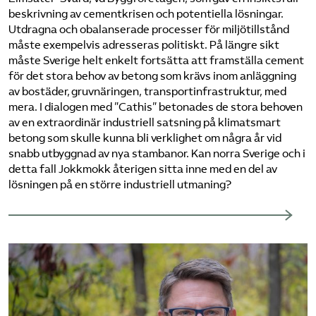
beskrivning av cementkrisen och potentiella lösningar.
Utdragna och obalanserade processer för miljötillstånd
måste exempelvis adresseras politiskt. På längre sikt
måste Sverige helt enkelt fortsätta att framställa cement
för det stora behov av betong som krävs inom anläggning
av bostäder, gruvnäringen, transportinfrastruktur, med
mera. I dialogen med ”Cathis” betonades de stora behoven
av en extraordinär industriell satsning på klimatsmart
betong som skulle kunna bli verklighet om några år vid
snabb utbyggnad av nya stambanor. Kan norra Sverige och i
detta fall Jokkmokk återigen sitta inne med en del av
lösningen på en större industriell utmaning?