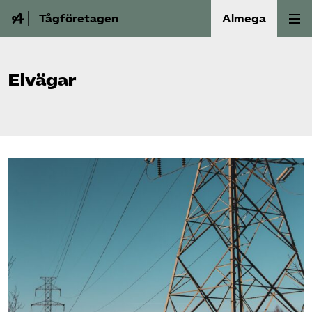
Tågföretagen
Almega
Aktuellt
Elvägar
Reformagenda för järnvägen
Våra frågor
Aktiviteter
Om oss
Kontakt
Mina sidor (almega.se)