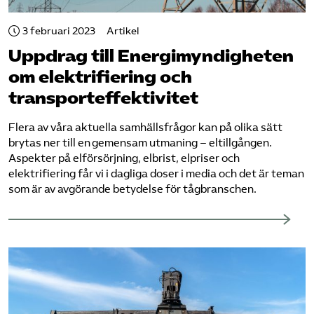
Bli medlem
3 februari 2023
Artikel
Uppdrag till Energi­myndigheten
Logga in på Arbetsgivarguiden
om elektrifiering och
transporteffektivitet
Sök på tagforetagen.se
Flera av våra aktuella samhällsfrågor kan på olika sätt
brytas ner till en gemensam utmaning – eltillgången.
Aspekter på elförsörjning, elbrist, elpriser och
elektrifiering får vi i dagliga doser i media och det är teman
som är av avgörande betydelse för tågbranschen.