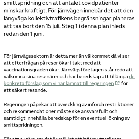
smittspridning och att antalet covidpatienter
minskar kraftigt. För järnvägen innebär det att den
långväga kollektivtrafikens begränsningar planeras
att tas bort den 15 juli. Steg 1 i denna plan inleds
redan den 1 juni.
För järnvägssektorn är detta mer än välkommet då vi ser
att efterfrågan på resor ökar i takt med att
vaccinationsgraden ökar. Järnvägsföretagen står redo att
välkomna sina resenärer och har beredskap att tillämpa
de
konkreta förslag som vi har lämnat till regeringen
för
ett säkert resande.
Regeringen påpekar att avveckling av införda restriktioner
och rekommendationer måste ske ansvarsfullt och
samtidigt innehålla beredskap för en eventuell ökning av
smittspridningen.