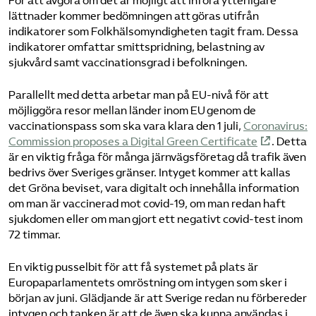
För att avgöra om det är möjligt att införa ytterligare
lättnader kommer bedömningen att göras utifrån
indikatorer som Folkhälsomyndigheten tagit fram. Dessa
indikatorer omfattar smittspridning, belastning av
sjukvård samt vaccinationsgrad i befolkningen.
Parallellt med detta arbetar man på EU-nivå för att
möjliggöra resor mellan länder inom EU genom de
vaccinationspass som ska vara klara den 1 juli,
Coronavirus:
Commission proposes a Digital Green Certificate
. Detta
är en viktig fråga för många järnvägsföretag då trafik även
bedrivs över Sveriges gränser. Intyget kommer att kallas
det Gröna beviset, vara digitalt och innehålla information
om man är vaccinerad mot covid-19, om man redan haft
sjukdomen eller om man gjort ett negativt covid-test inom
72 timmar.
En viktig pusselbit för att få systemet på plats är
Europaparlamentets omröstning om intygen som sker i
början av juni. Glädjande är att Sverige redan nu förbereder
intygen och tanken är att de även ska kunna användas i