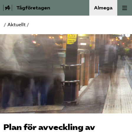
Tågföretagen
Almega
/
Aktuellt
/
Aktuellt
Reformagenda för järnvägen
Våra frågor
Aktiviteter
Om oss
Kontakt
Mina sidor (almega.se)
Plan för avveckling av