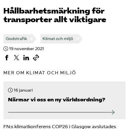
Hållbarhetsmärkning för
Bli medlem
transporter allt viktigare
Logga in på Arbetsgivarguiden
Godstrafik
Klimat och miljö
Sök på tagforetagen.se
19 november 2021
MER OM KLIMAT OCH MILJÖ
16 januari
Närmar vi oss en ny världsordning?
FN:s klimatkonferens COP26 i Glasgow avslutades