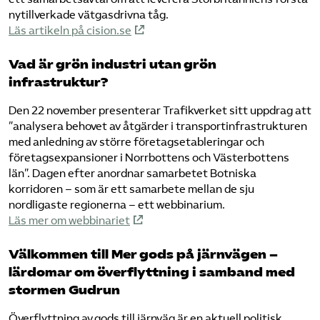
nytillverkade vätgasdrivna tåg.
Läs artikeln på cision.se
Vad är grön industri utan grön
infrastruktur?
Den 22 november presenterar Trafikverket sitt uppdrag att
”analysera behovet av åtgärder i transportinfrastrukturen
med anledning av större företagsetableringar och
företagsexpansioner i Norrbottens och Västerbottens
län”. Dagen efter anordnar samarbetet Botniska
korridoren – som är ett samarbete mellan de sju
nordligaste regionerna – ett webbinarium.
Läs mer om webbinariet
Välkommen till Mer gods på järnvägen –
lärdomar om överflyttning i samband med
stormen Gudrun
Överflyttning av gods till järnväg är en aktuell politisk