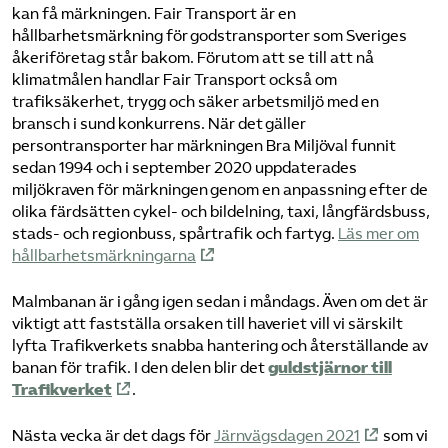
kan få märkningen. Fair Transport är en
hållbarhetsmärkning för godstransporter som Sveriges
åkeriföretag står bakom. Förutom att se till att nå
klimatmålen handlar Fair Transport också om
trafiksäkerhet, trygg och säker arbetsmiljö med en
bransch i sund konkurrens. När det gäller
persontransporter har märkningen Bra Miljöval funnit
sedan 1994 och i september 2020 uppdaterades
miljökraven för märkningen genom en anpassning efter de
olika färdsätten cykel- och bildelning, taxi, långfärdsbuss,
stads- och regionbuss, spårtrafik och fartyg.
Läs mer om
hållbarhetsmärkningarna
Malmbanan är i gång igen sedan i måndags. Även om det är
viktigt att fastställa orsaken till haveriet vill vi särskilt
lyfta Trafikverkets snabba hantering och återställande av
banan för trafik. I den delen blir det
guldstjärnor till
Trafikverket
.
Nästa vecka är det dags för
Järnvägsdagen 2021
som vi