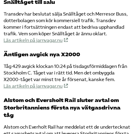
Snälltåget till salu
Transdev har beslutat sälja Snälltåget och Merresor Buss,
dotterbolagen som kör kommersiell trafik. Transdev
kommer i fortsättningen endast att bedriva upphandlad
trafik. Vem som köper Snälltåget är ännu oklart.
Läs artikeln på jarnvagar.nu
Äntligen avgick nya X2000
Tåg 429 avgick klockan 10:24 på tisdagsförmiddagen från
Stockholm C. Tåget var i rätt tid. Men det ombyggda
X2000-tåget var minst tre år försenat, kanske fem.
Läs artikeln på jarnvagar.nu
Alstom och Eversholt Rail sluter avtal om
Storbritanniens första nya vätgasdrivna
tåg
Alstom och Everholt Rail har meddelat ett de undertecknat
ett samarbetsavtal om att leverera Storbritanniens första