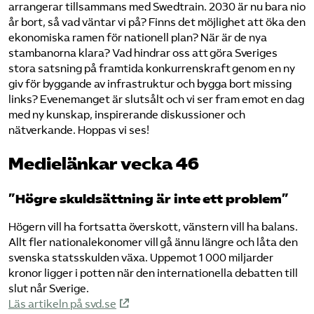
arrangerar tillsammans med Swedtrain. 2030 är nu bara nio
år bort, så vad väntar vi på? Finns det möjlighet att öka den
ekonomiska ramen för nationell plan? När är de nya
stambanorna klara? Vad hindrar oss att göra Sveriges
stora satsning på framtida konkurrenskraft genom en ny
giv för byggande av infrastruktur och bygga bort missing
links? Evenemanget är slutsålt och vi ser fram emot en dag
med ny kunskap, inspirerande diskussioner och
nätverkande. Hoppas vi ses!
Medielänkar vecka 46
”Högre skuldsättning är inte ett problem”
Högern vill ha fortsatta överskott, vänstern vill ha balans.
Allt fler nationalekonomer vill gå ännu längre och låta den
svenska statsskulden växa. Uppemot 1 000 miljarder
kronor ligger i potten när den internationella debatten till
slut når Sverige.
Läs artikeln på svd.se