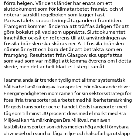
förra helgen. Världens länder har enats om ett
slutdokument som för klimatarbetet framåt, och vi
noterar särskilt regelboken som lägger fast
Parisavtalets rapporteringsåtaganden i framtiden.
Framgent kommer länderna att träffas årligen för att
göra bokslut på vad som uppnåtts. Slutdokumentet
innehåller också en referens till att användningen av
fossila bränslen ska skäras ner. Att fossila bränslen
nämns är nytt och bara det är att betrakta som en
framgång. Resultatet från Glasgow ska uppfattas
som vad som var möjligt att komma överens om i detta
skede, men det är helt klart ett steg framåt.
I samma anda är trenden tydlig mot alltmer systematisk
hållbarhetsmärkning av transporter. För närvarande driver
Energimyndigheten inom ramen för sin sektorsstrategi för
fossilfria transporter på arbetet med hållbarhetsmärkning
för godstransporter och e-handel. Godstransporter med
tåg som till minst 30 procent drivs med el märkt med Bra
Miljöval kan få märkningen Bra Miljöval, men även
lastbilstransporter som drivs med en hög andel förnybara
drivmedel och som har låga miljö- och hälsofarliga utsläpp