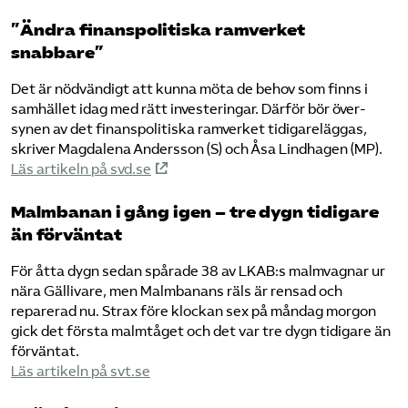
”Ändra finanspolitiska ramverket
snabbare”
Det är nödvändigt att kunna möta de behov som finns i
samhället idag med rätt investeringar. Därför bör över­
synen av det finans­politiska ramverket tidigare­läggas,
skriver Magdalena Andersson (S) och Åsa Lindhagen (MP).
Läs artikeln på svd.se
Malmbanan i gång igen – tre dygn tidigare
än förväntat
För åtta dygn sedan spårade 38 av LKAB:s malmvagnar ur
nära Gällivare, men Malmbanans räls är rensad och
reparerad nu. Strax före klockan sex på måndag morgon
gick det första malmtåget och det var tre dygn tidigare än
förväntat.
Läs artikeln på svt.se