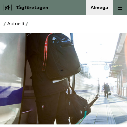
Tågföretagen
Almega
/
Aktuellt
/
Aktuellt
Reformagenda för järnvägen
Våra frågor
Aktiviteter
Om oss
Kontakt
Mina sidor (almega.se)